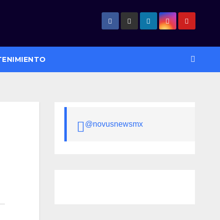
TENIMIENTO
@novusnewsmx