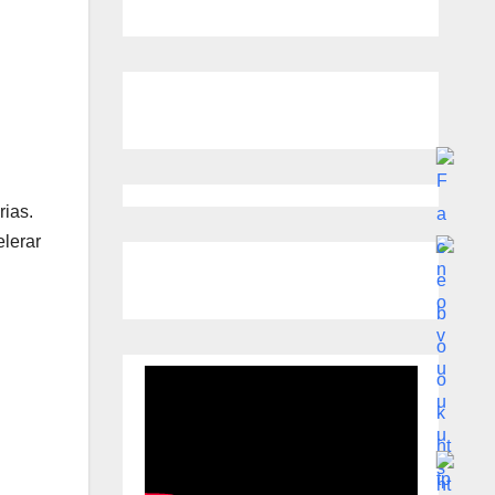
rias.
elerar