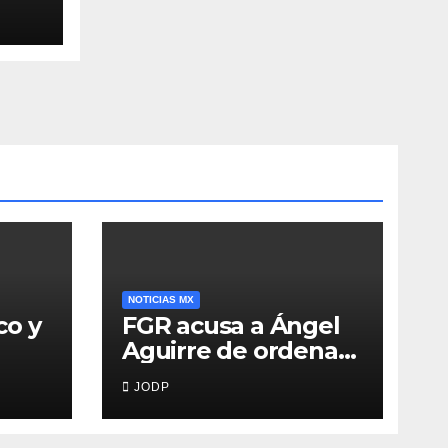
NOTICIAS MX
co y
FGR acusa a Ángel
Aguirre de ordenar
destruir videos
JODP
clave del caso
Ayotzinapa