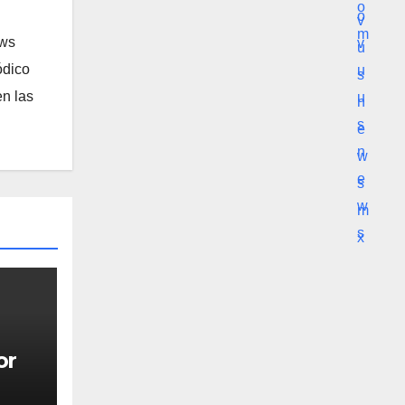
ews
ódico
n las
or