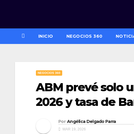
Saltar
al
contenido
INICIO
NEGOCIOS 360
NOTICI
NEGOCIOS 360
ABM prevé solo u
2026 y tasa de Ba
Por
Angélica Delgado Parra
MAR 19, 2026