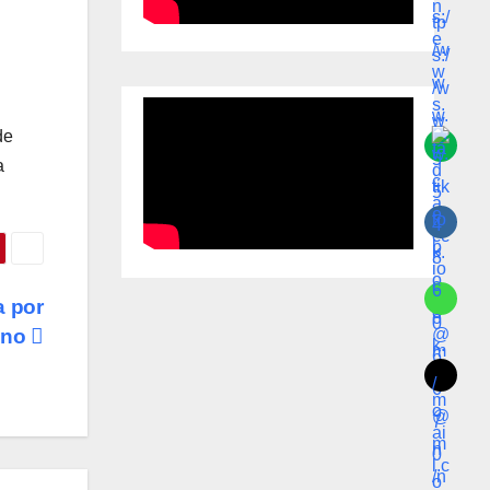
de
a
a por
geno