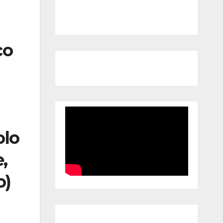
co
olo
,
o)