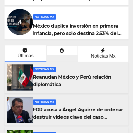
enfermos y 36 hospitalizados
NOTICIAS MX
México duplica inversión en primera
infancia, pero solo destina 2.53% del
gasto público
Últimas
Noticias Mx
NOTICIAS MX
Reanudan México y Perú relación
diplomática
NOTICIAS MX
FGR acusa a Ángel Aguirre de ordenar
destruir videos clave del caso
Ayotzinapa