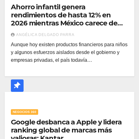
Ahorro infantil genera
rendimientos de hasta 12% en
2026 mientras México carece de
educación financiera: Afore SURA
ANGÉLICA DELGADO PARRA
Aunque hoy existen productos financieros para niños
y algunos esfuerzos aislados desde el gobierno y
empresas privadas, el país todavía…
NEGOCIOS 360
Google desbanca a Apple y lidera
ranking global de marcas más
valiosas: Kantar