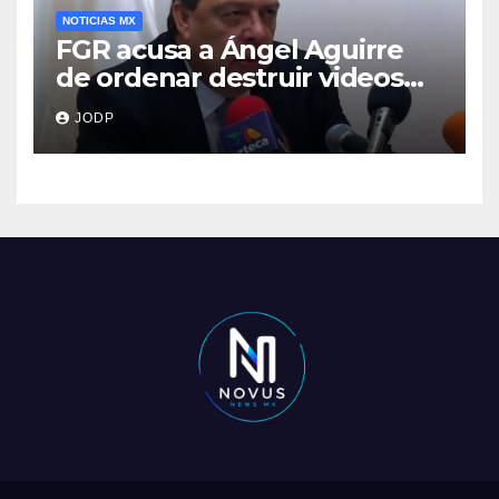
NOTICIAS MX
FGR acusa a Ángel Aguirre
de ordenar destruir videos
clave del caso Ayotzinapa
JODP