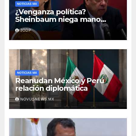
NOTICIAS MX
¿Venganza política?
Sheinbaum niega mano
negra en captura de Ángel
JODP
Aguirre
NOTICIAS MX
Reanudan México y Perú
relación diplomática
NOVUSNEWS.MX