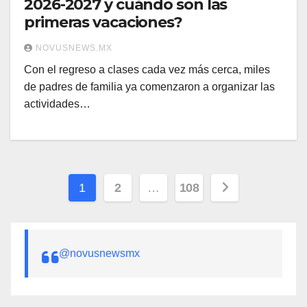
2026-2027 y cuándo son las
primeras vacaciones?
NOVUSNEWS.MX
Con el regreso a clases cada vez más cerca, miles
de padres de familia ya comenzaron a organizar las
actividades…
Paginación
1
2
…
108
de
entradas
@novusnewsmx