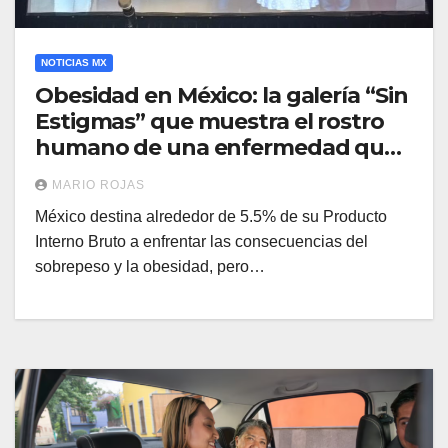
NOTICIAS MX
Obesidad en México: la galería “Sin
Estigmas” que muestra el rostro
humano de una enfermedad que
cuesta 240 mil mdp al año
MARIO ROJAS
México destina alrededor de 5.5% de su Producto
Interno Bruto a enfrentar las consecuencias del
sobrepeso y la obesidad, pero…