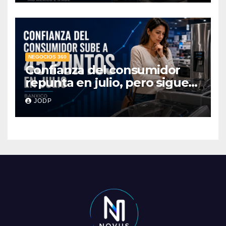
NEGOCIOS 360
Confianza del consumidor
repunta en julio, pero sigue
por debajo de 2025: Banxico
JODP