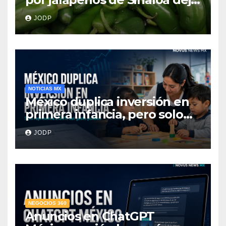
345 enfermos y 36
JODP
hospitalizados
NOTICIAS MX
México duplica inversión en
primera infancia, pero solo
destina 2.53% del gasto
JODP
público
NEGOCIOS 360
Anuncios en ChatGPT