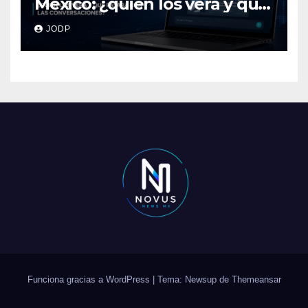
México: ¿quién los verá y qué
pasará con las
JODP
conversaciones?
Funciona gracias a WordPress
|
Tema: Newsup de
Themeansar