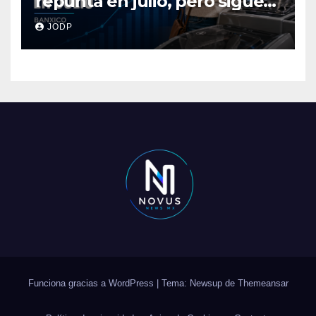
repunta en julio, pero sigue
por debajo de 2025: Banxico
JODP
Funciona gracias a WordPress
|
Tema: Newsup de
Themeansar