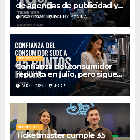
de agencias de publicidad y
pone en jaque el cobro por
AGO 4, 2026
DANNY MEDINA
hora: IAB México e IPADE
NEGOCIOS 360
Confianza del consumidor
repunta en julio, pero sigue
por debajo de 2025: Banxico
AGO 4, 2026
JODP
NEGOCIOS 360
Ticketmaster cumple 35