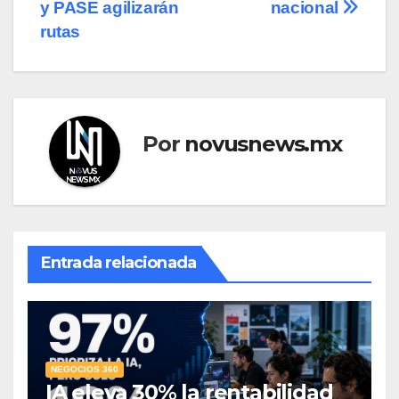
y PASE agilizarán
nacional
rutas
Por
novusnews.mx
Entrada relacionada
NEGOCIOS 360
IA eleva 30% la rentabilidad