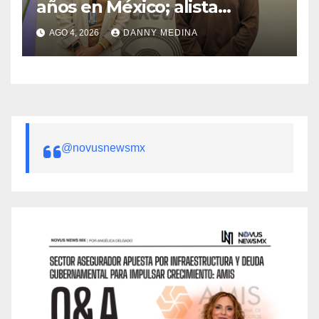
años en México; alista
apuesta por IA tras emitir 22
AGO 4, 2026
DANNY MEDINA
millones de boletos
@novusnewsmx