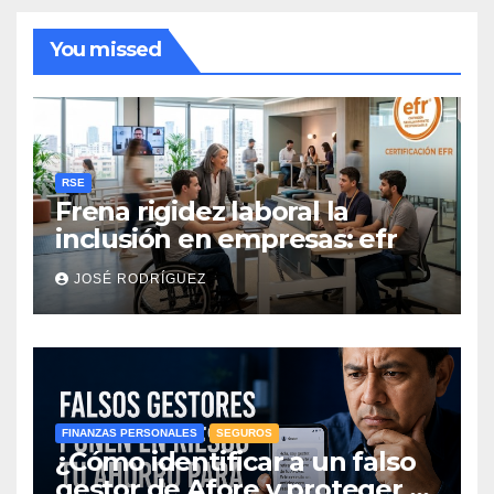
You missed
RSE
Frena rigidez laboral la
inclusión en empresas: efr
JOSÉ RODRÍGUEZ
FINANZAS PERSONALES
SEGUROS
¿Cómo identificar a un falso
gestor de Afore y proteger el