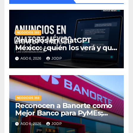
NEGOCIOS 360
Anuncios en ChatGPT
México: ¿quién los verá y qué
pasará con las
AGO 6, 2026
JODP
conversaciones?
NEGOCIOS 360
Reconocen a Banorte como
Mejor Banco para PyMEs;
supera 14% del mercado
AGO 6, 2026
JODP
crediticio