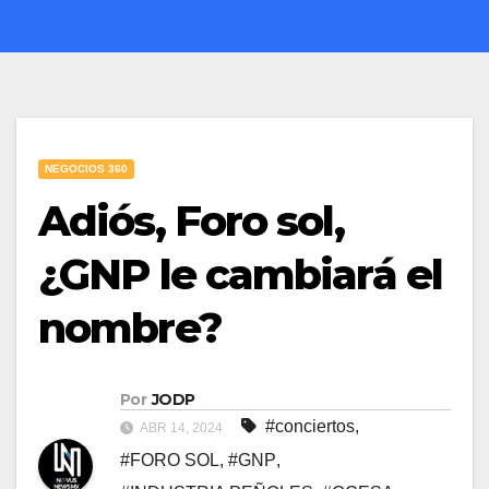
NEGOCIOS 360
Adiós, Foro sol,
¿GNP le cambiará el
nombre?
Por
JODP
#conciertos
,
ABR 14, 2024
#FORO SOL
,
#GNP
,