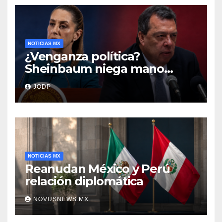
NOTICIAS MX
¿Venganza política?
Sheinbaum niega mano
negra en captura de Ángel
JODP
Aguirre
NOTICIAS MX
Reanudan México y Perú
relación diplomática
NOVUSNEWS.MX