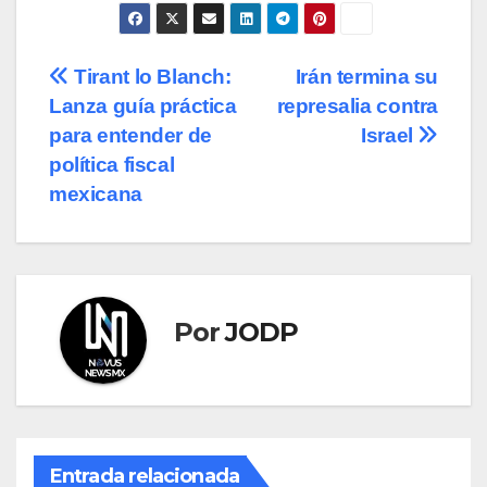
Navegación
Tirant lo Blanch:
Irán termina su
Lanza guía práctica
represalia contra
de
para entender de
Israel
entradas
política fiscal
mexicana
Por
JODP
Entrada relacionada