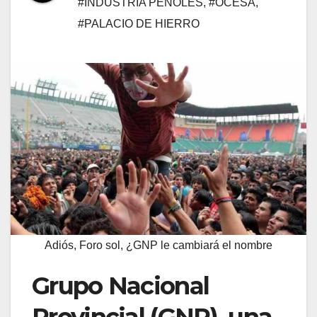
#INDUSTRIA PEÑOLES
,
#OCESA
,
#PALACIO DE HIERRO
Adiós, Foro sol, ¿GNP le cambiará el nombre
Grupo Nacional
Provincial (GNP), una