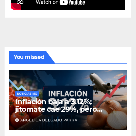
You missed
NOTICIAS MX
Inflación baja a 3.12%;
jitomate cae 29%, pero
cebolla y vuelos se
ANGÉLICA DELGADO PARRA
encarecen