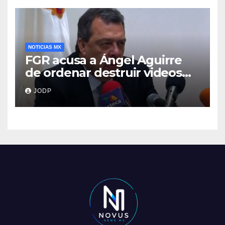
NOTICIAS MX
FGR acusa a Ángel Aguirre
de ordenar destruir videos
clave del caso Ayotzinapa
JODP