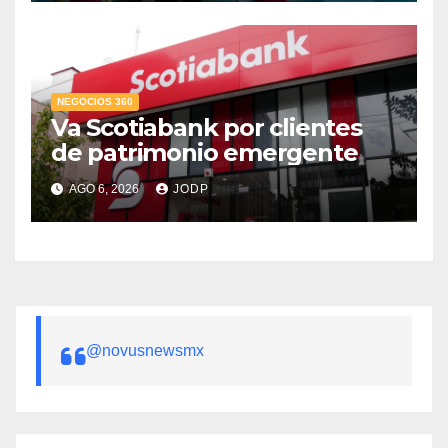
NEGOCIOS 360
Va Scotiabank por clientes
de patrimonio emergente
AGO 6, 2026
JODP
@novusnewsmx