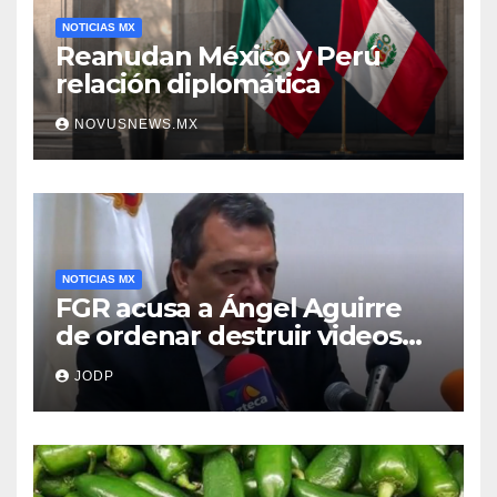
NOTICIAS MX
Reanudan México y Perú
relación diplomática
NOVUSNEWS.MX
NOTICIAS MX
FGR acusa a Ángel Aguirre
de ordenar destruir videos
clave del caso Ayotzinapa
JODP