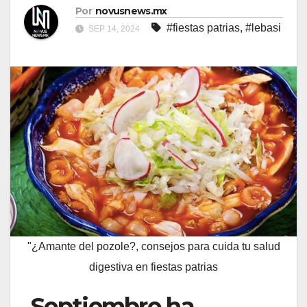
Por
novusnews.mx
#fiestas patrias
,
#lebasi
SEP 14, 2024
"¿Amante del pozole?, consejos para cuida tu salud
digestiva en fiestas patrias
Septiembre ha