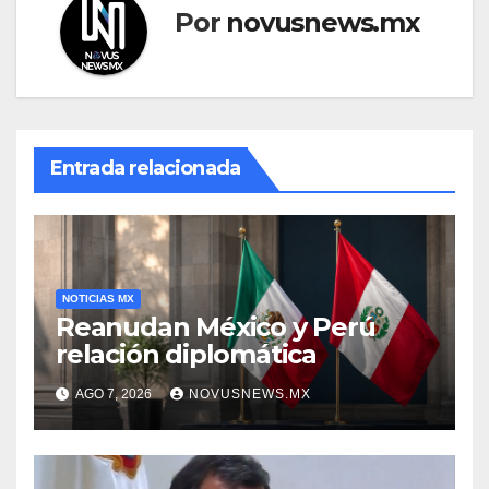
Por
novusnews.mx
Entrada relacionada
NOTICIAS MX
Reanudan México y Perú
relación diplomática
AGO 7, 2026
NOVUSNEWS.MX