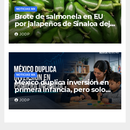
NOTICIAS MX
Brote de salmonela en EU
por jalapeños de Sinaloa deja
345 enfermos y 36
JODP
hospitalizados
NOTICIAS MX
México duplica inversión en
primera infancia, pero solo
destina 2.53% del gasto
JODP
público