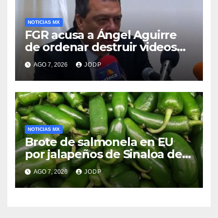
NOTICIAS MX
FGR acusa a Ángel Aguirre
de ordenar destruir videos
clave del caso Ayotzinapa
AGO 7, 2026
JODP
NOTICIAS MX
Brote de salmonela en EU
por jalapeños de Sinaloa deja
345 enfermos y 36
AGO 7, 2026
JODP
hospitalizados