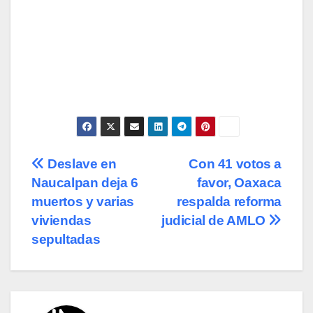
Navegación
Deslave en
Con 41 votos a
Naucalpan deja 6
favor, Oaxaca
de
muertos y varias
respalda reforma
entradas
viviendas
judicial de AMLO
sepultadas