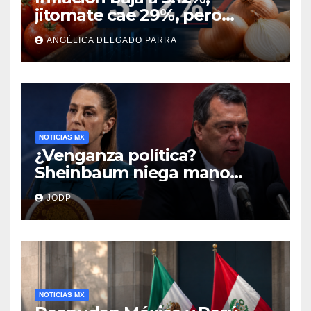
jitomate cae 29%, pero
cebolla y vuelos se
ANGÉLICA DELGADO PARRA
encarecen
NOTICIAS MX
¿Venganza política?
Sheinbaum niega mano
negra en captura de Ángel
JODP
Aguirre
NOTICIAS MX