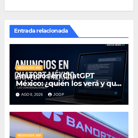
Entrada relacionada
NEGOCIOS 360
Anuncios en ChatGPT
México: ¿quién los verá y qué
pasará con las
AGO 6, 2026
JODP
conversaciones?
NEGOCIOS 360