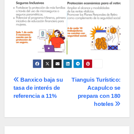
Navegación
Banxico baja su
Tianguis Turístico:
tasa de interés de
Acapulco se
de
referencia a 11%
prepara con 180
entradas
hoteles