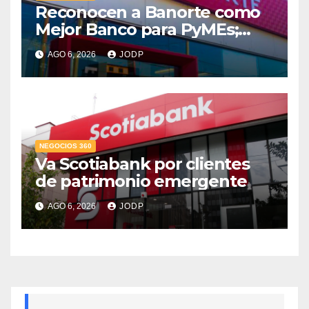
Reconocen a Banorte como
Mejor Banco para PyMEs;
supera 14% del mercado
AGO 6, 2026
JODP
crediticio
NEGOCIOS 360
Va Scotiabank por clientes
de patrimonio emergente
AGO 6, 2026
JODP