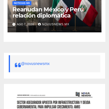
NOTICIAS MX
Reanudan México y Perú
relación diplomática
AGO 7, 2026
NOVUSNEWS.MX
@novusnewsmx