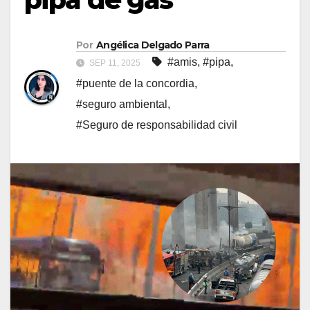
Por
Angélica Delgado Parra
#amis
,
#pipa
,
SEP 11, 2025
#puente de la concordia
,
#seguro ambiental
,
#Seguro de responsabilidad civil