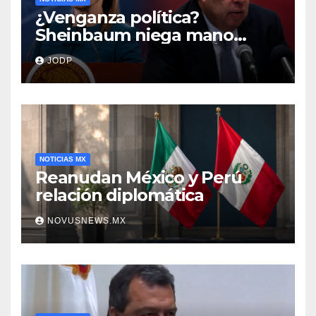
¿Venganza política?
Sheinbaum niega mano
negra en captura de Ángel
JODP
Aguirre
NOTICIAS MX
Reanudan México y Perú
relación diplomática
NOVUSNEWS.MX