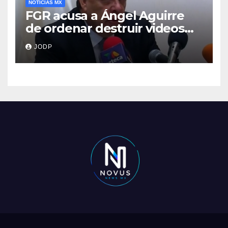
NOTICIAS MX
FGR acusa a Ángel Aguirre
de ordenar destruir videos
clave del caso Ayotzinapa
JODP