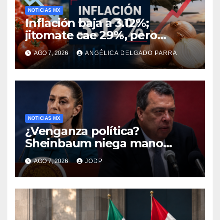
NOTICIAS MX
Inflación baja a 3.12%;
jitomate cae 29%, pero
cebolla y vuelos se
AGO 7, 2026
ANGÉLICA DELGADO PARRA
encarecen
NOTICIAS MX
¿Venganza política?
Sheinbaum niega mano
negra en captura de Ángel
AGO 7, 2026
JODP
Aguirre