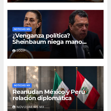
NOTICIAS MX
¿Venganza política?
Sheinbaum niega mano
negra en captura de Ángel
JODP
Aguirre
NOTICIAS MX
Reanudan México y Perú
relación diplomática
NOVUSNEWS.MX