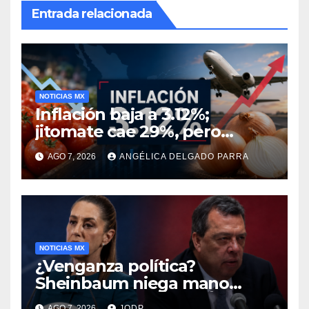
Entrada relacionada
NOTICIAS MX
Inflación baja a 3.12%;
jitomate cae 29%, pero
cebolla y vuelos se
AGO 7, 2026
ANGÉLICA DELGADO PARRA
encarecen
NOTICIAS MX
¿Venganza política?
Sheinbaum niega mano
negra en captura de Ángel
AGO 7, 2026
JODP