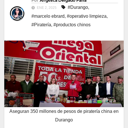
Por
Angélica Delgado Parra
#Durango
,
ENE 2, 2025
#marcelo ebrard
,
#operativo limpieza
,
#Piratería
,
#productos chinos
Aseguran 350 millones de pesos de piratería china en
Durango