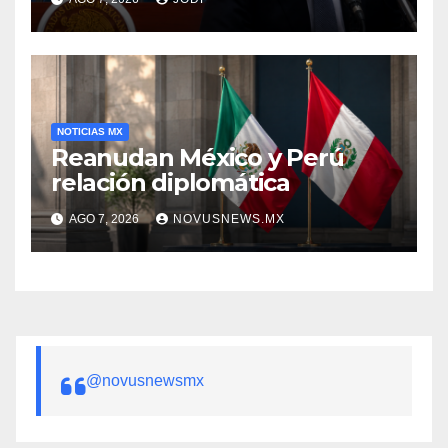
Aguirre
NOTICIAS MX
Reanudan México y Perú
relación diplomática
AGO 7, 2026
NOVUSNEWS.MX
@novusnewsmx