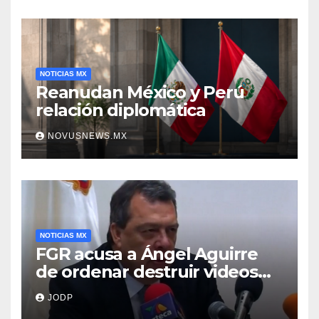
NOTICIAS MX
Reanudan México y Perú
relación diplomática
NOVUSNEWS.MX
NOTICIAS MX
FGR acusa a Ángel Aguirre
de ordenar destruir videos
clave del caso Ayotzinapa
JODP