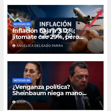
NOTICIAS MX
Inflación baja a 3.12%;
jitomate cae 29%, pero
cebolla y vuelos se
ANGÉLICA DELGADO PARRA
encarecen
NOTICIAS MX
¿Venganza política?
Sheinbaum niega mano
negra en captura de Ángel
JODP
Aguirre