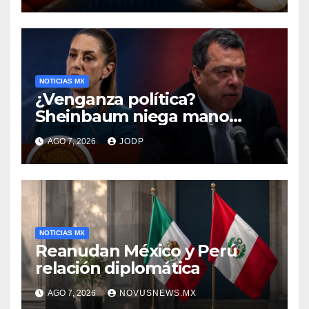
NOTICIAS MX
¿Venganza política?
Sheinbaum niega mano
negra en captura de Ángel
AGO 7, 2026
JODP
Aguirre
NOTICIAS MX
Reanudan México y Perú
relación diplomática
AGO 7, 2026
NOVUSNEWS.MX