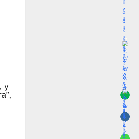
, y
a”,