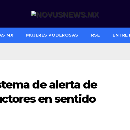
AS MX
MUJERES PODEROSAS
RSE
ENTRE
istema de alerta de
ctores en sentido