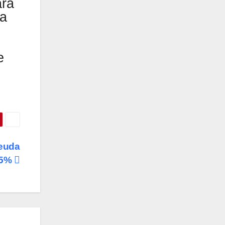
ara
ta
e
deuda
25%