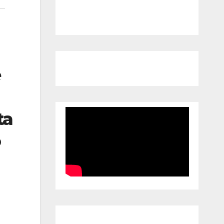
e
ta
o