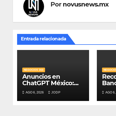
Por
novusnews.mx
Entrada relacionada
NEGOCIOS 360
NEGOCIO
Anuncios en
Rec
ChatGPT México:
Ban
¿quién los verá y
Mejo
AGO 6, 2026
JODP
AGO 6,
qué pasará con las
PyME
conversaciones?
del 
credi