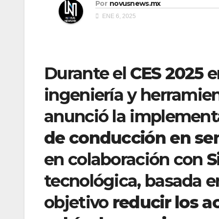
Por
novusnews.mx
ENE 6, 2025
Durante el
CES 2025
e
ingeniería y herramie
anunció la implement
de conducción en sen
en colaboración con
S
tecnológica, basada e
objetivo
reducir los 