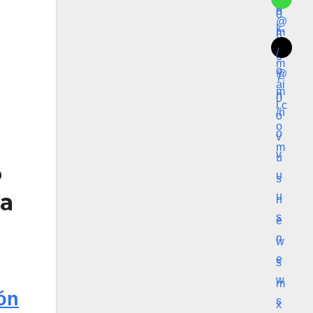
o
la
ón