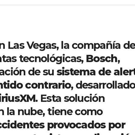
n Las Vegas, la compañía d
ntas tecnológicas,
Bosch
,
ación de su
sistema de aler
tido contrario
, desarrollad
iriusXM
. Esta solución
n la nube, tiene como
accidentes provocados por