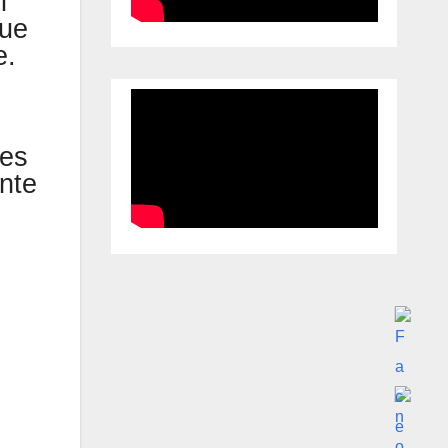
l
que
e.
res
ante