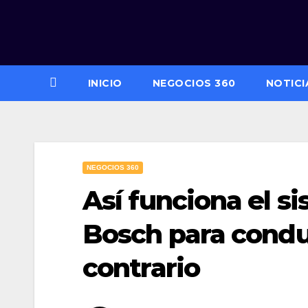
Saltar
al
contenido
INICIO
NEGOCIOS 360
NOTICI
NEGOCIOS 360
Así funciona el s
Bosch para condu
contrario