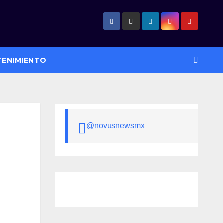
TENIMIENTO
@novusnewsmx