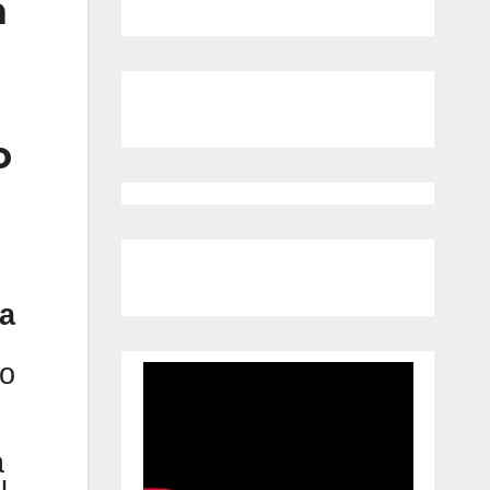
n
o
ea
do
a