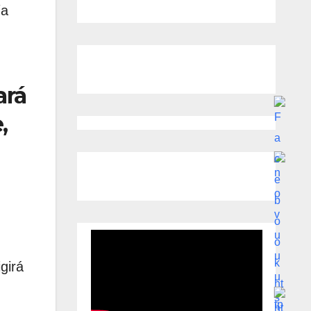
ía
ará
,
girá