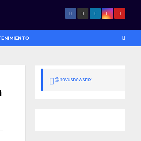
TENIMIENTO
@novusnewsmx
a