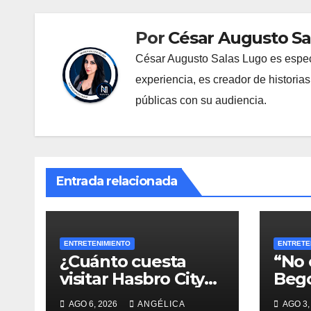
Por
César Augusto Sa
César Augusto Salas Lugo es especia
experiencia, es creador de historia
públicas con su audiencia.
Entrada relacionada
ENTRETENIMIENTO
ENTRETE
¿Cuánto cuesta
“No 
visitar Hasbro City?
Bego
Precios, atracciones
reiv
AGO 6, 2026
ANGÉLICA
AGO 3,