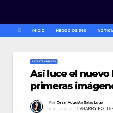
Saltar
al
contenido
INICIO
NEGOCIOS 360
NOTICI
ENTRETENIMIENTO
Así luce el nuevo
primeras imágene
Por
César Augusto Salas Lugo
#HARRY POTTE
JUL 14, 2025