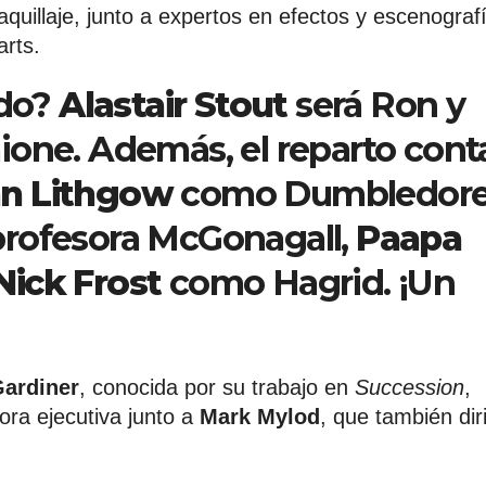
quillaje, junto a expertos en efectos y escenograf
arts.
ado?
Alastair Stout
será Ron y
ione. Además, el reparto cont
n Lithgow
como Dumbledore
rofesora McGonagall,
Paapa
Nick Frost
como Hagrid. ¡Un
ardiner
, conocida por su trabajo en
Succession
,
tora ejecutiva junto a
Mark Mylod
, que también diri