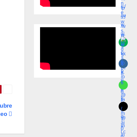
tubre
peo