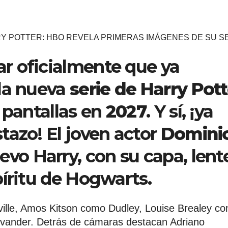
Y POTTER: HBO REVELA PRIMERAS IMÁGENES DE SU S
r oficialmente que ya
 la nueva
serie de Harry Pott
 pantallas en
2027
. Y sí, ¡ya
tazo! El joven actor
Domini
evo Harry, con su capa, lent
píritu de Hogwarts.
ille, Amos Kitson como Dudley, Louise Brealey c
vander. Detrás de cámaras destacan Adriano