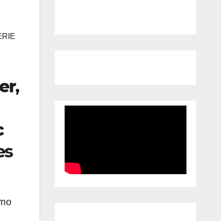
ERIE
er
,
c
es
omo