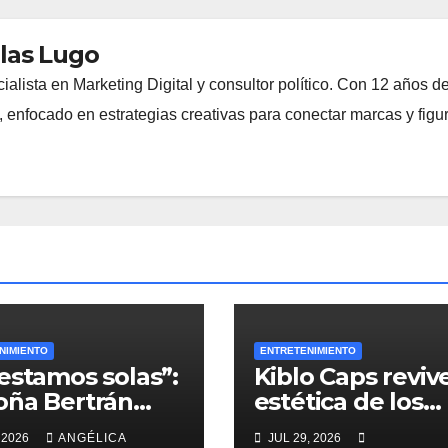
las Lugo
lista en Marketing Digital y consultor político. Con 12 años d
s, enfocado en estrategias creativas para conectar marcas y figu
NIMIENTO
ENTRETENIMIENTO
estamos solas”:
Kiblo Caps revive
ña Bertrán
estética de los
indica a siete
Mundiales de 19
 2026
ANGÉLICA
JUL 29, 2026