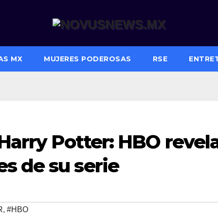
AS MX
MUJERES PODEROSAS
RSE
ENTRE
 Harry Potter: HBO revel
s de su serie
R
,
#HBO