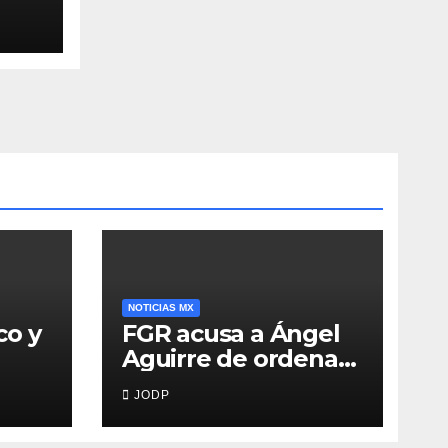
8
NOTICIAS MX
co y
FGR acusa a Ángel
Aguirre de ordenar
destruir videos
JODP
clave del caso
Ayotzinapa