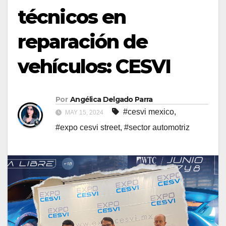
técnicos en
reparación de
vehículos: CESVI
Por
Angélica Delgado Parra
#cesvi mexico
,
MAY 15, 2024
#expo cesvi street
,
#sector automotriz