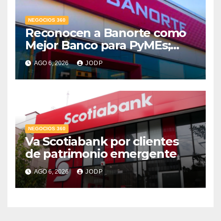
NEGOCIOS 360
Reconocen a Banorte como
Mejor Banco para PyMEs;
supera 14% del mercado
AGO 6, 2026
JODP
crediticio
NEGOCIOS 360
Va Scotiabank por clientes
de patrimonio emergente
AGO 6, 2026
JODP