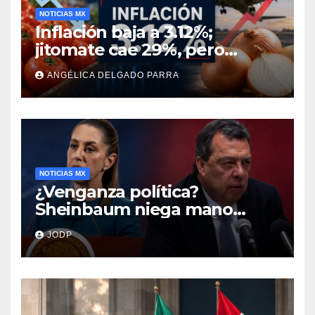
NOTICIAS MX
Inflación baja a 3.12%;
jitomate cae 29%, pero
cebolla y vuelos se
ANGÉLICA DELGADO PARRA
encarecen
NOTICIAS MX
¿Venganza política?
Sheinbaum niega mano
negra en captura de Ángel
JODP
Aguirre