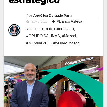
Por
Angélica Delgado Parra
#Banco Azteca
,
NOV 5, 2025
#comite olimpico americano
,
#GRUPO SALINAS
,
#Mezcal
,
#Mundial 2026
,
#Mundo Mezcal