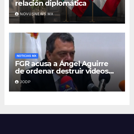
relación diplomática
NOVUSNEWS.MX
NOTICIAS MX
FGR acusa a Ángel Aguirre
de ordenar destruir videos
clave del caso Ayotzinapa
JODP