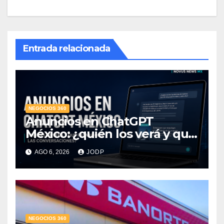
Entrada relacionada
NEGOCIOS 360
Anuncios en ChatGPT
México: ¿quién los verá y qué
pasará con las
AGO 6, 2026
JODP
conversaciones?
NEGOCIOS 360