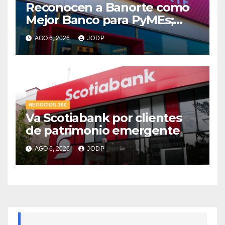
Reconocen a Banorte como
Mejor Banco para PyMEs;
supera 14% del mercado
AGO 6, 2026
JODP
crediticio
NEGOCIOS 360
Va Scotiabank por clientes
de patrimonio emergente
AGO 6, 2026
JODP