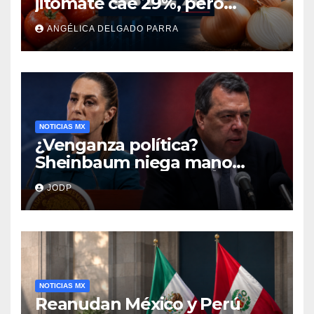
jitomate cae 29%, pero
cebolla y vuelos se
ANGÉLICA DELGADO PARRA
encarecen
NOTICIAS MX
¿Venganza política?
Sheinbaum niega mano
negra en captura de Ángel
JODP
Aguirre
NOTICIAS MX
Reanudan México y Perú