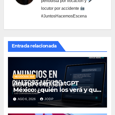
periodista por vocación y
locutor por accidente
#JuntosHacemosEscena
Entrada relacionada
NEGOCIOS 360
Anuncios en ChatGPT
México: ¿quién los verá y qué
pasará con las
AGO 6, 2026
JODP
conversaciones?