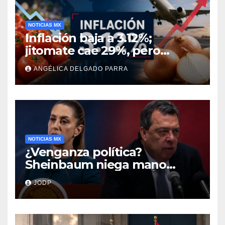
NOTICIAS MX
Inflación baja a 3.12%;
jitomate cae 29%, pero
cebolla y vuelos se
ANGÉLICA DELGADO PARRA
encarecen
NOTICIAS MX
¿Venganza política?
Sheinbaum niega mano
negra en captura de Ángel
JODP
Aguirre