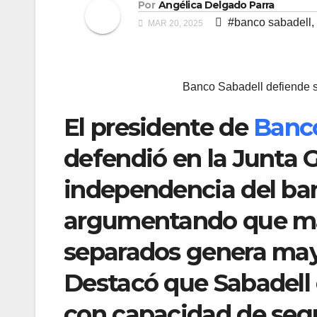
Por
Angélica Delgado Parra
#banco sabadell
,
MAR 20, 2025
Banco Sabadell defiende 
El presidente de
Banco
defendió en la Junta G
independencia del ban
argumentando que ma
separados genera mayo
Destacó que Sabadell 
con capacidad de segu