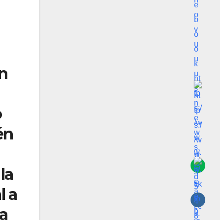
un
o
én
la
l a
la