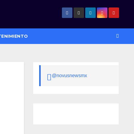
TENIMIENTO
@novusnewsmx