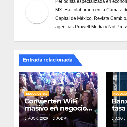
Periodista especializada en econom
MX. Ha colaborado en la Cámara de
Capital de México, Revista Cambio
agencias Prowell Media y NotiPres
Entrada relacionada
NEGOCIOS 360
NEGOCIO
Convierten WiFi
Banx
masivo en negocio
tasa
para estadios y
retr
AGO 6, 2026
JODP
AGO 6,
festivales
de 2