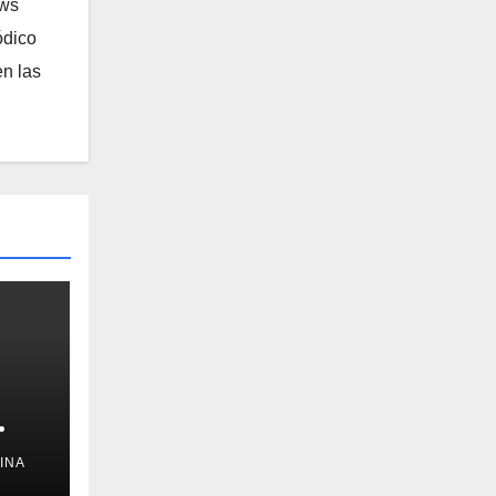
ews
ódico
n las
INA
ne