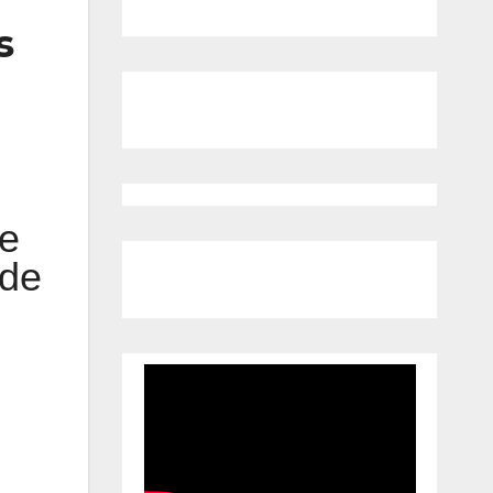
s
de
 de