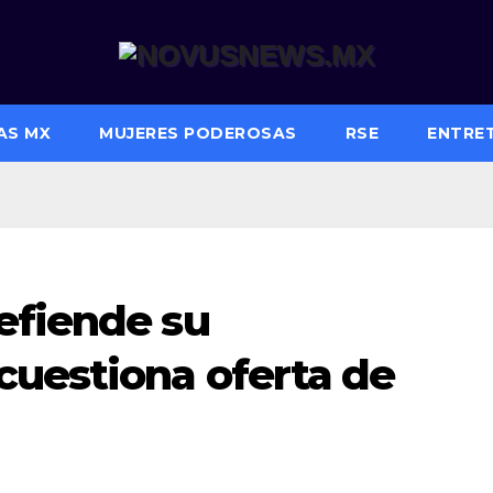
AS MX
MUJERES PODEROSAS
RSE
ENTRE
efiende su
cuestiona oferta de