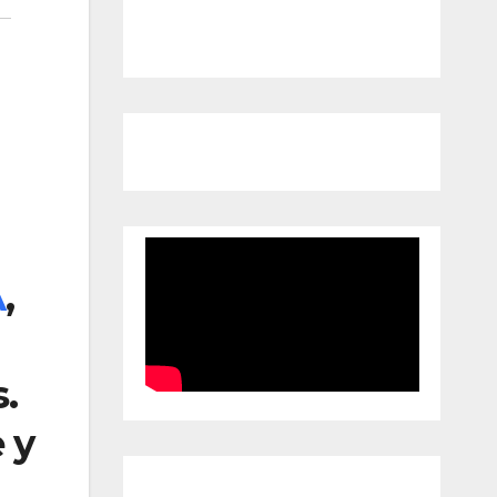
A
,
.
 y