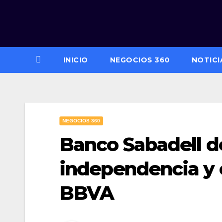
Saltar
al
contenido
INICIO
NEGOCIOS 360
NOTICI
NEGOCIOS 360
Banco Sabadell d
independencia y 
BBVA