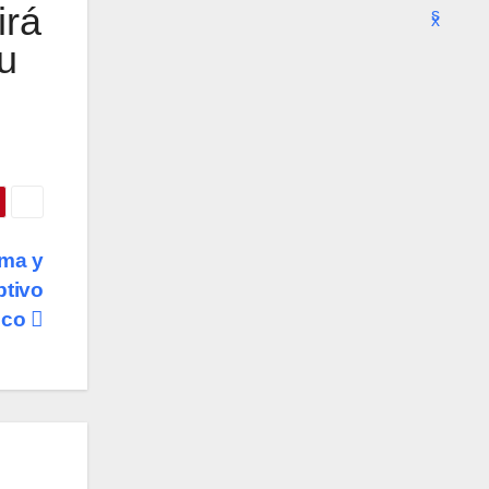
irá
u
rma y
ptivo
ico