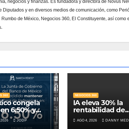
ía, negocios y finanzas. Es fundadora y directora de Novus N
 Diputados y en diversos medios de comunicación, como Peri
, Rumbo de México, Negocios 360, El Constituyente, así como e
s.
S 360
NEGOCIOS 360
ico congela
IA eleva 30% la
 en 6.50% y
rentabilidad de
asa hasta finales
agencias de
 2026
JODP
AGO 4, 2026
DANNY MED
027 la meta de
publicidad y po