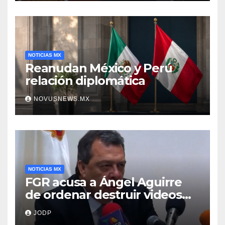
NOTICIAS MX
Reanudan México y Perú
relación diplomática
NOVUSNEWS.MX
NOTICIAS MX
FGR acusa a Ángel Aguirre
de ordenar destruir videos
clave del caso Ayotzinapa
JODP