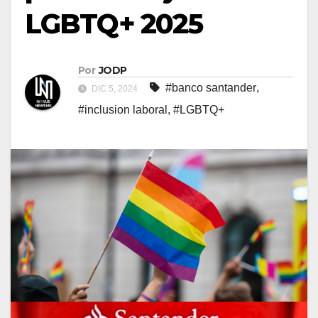
LGBTQ+ 2025
Por
JODP
#banco santander
,
DIC 5, 2024
#inclusion laboral
,
#LGBTQ+