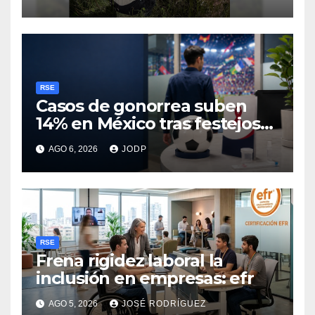
RSE
Casos de gonorrea suben
14% en México tras festejos
futboleros: Fundación MSI
AGO 6, 2026
JODP
RSE
Frena rigidez laboral la
inclusión en empresas: efr
AGO 5, 2026
JOSÉ RODRÍGUEZ