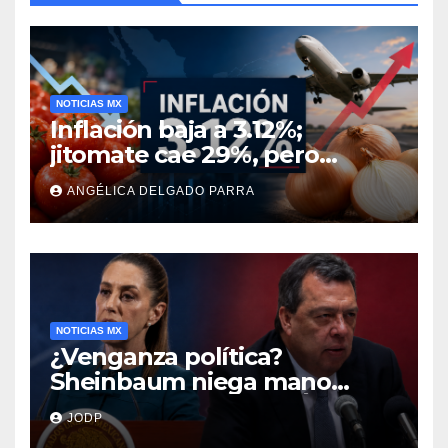
NOTICIAS MX
Inflación baja a 3.12%;
jitomate cae 29%, pero
cebolla y vuelos se
ANGÉLICA DELGADO PARRA
encarecen
NOTICIAS MX
¿Venganza política?
Sheinbaum niega mano
negra en captura de Ángel
JODP
Aguirre