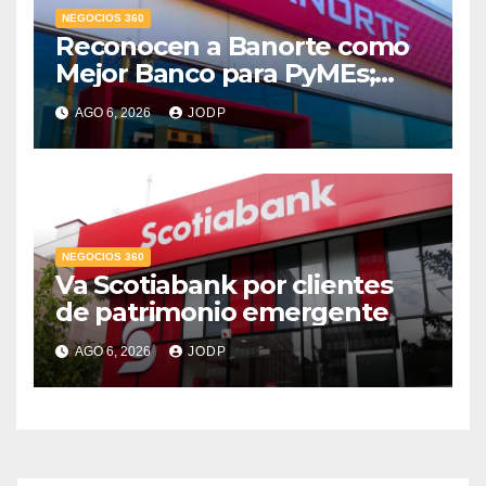
NEGOCIOS 360
Reconocen a Banorte como
Mejor Banco para PyMEs;
supera 14% del mercado
AGO 6, 2026
JODP
crediticio
NEGOCIOS 360
Va Scotiabank por clientes
de patrimonio emergente
AGO 6, 2026
JODP