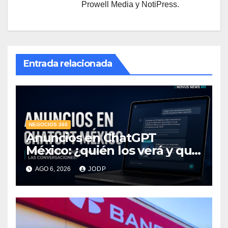
Prowell Media y NotiPress.
Entrada relacionada
NEGOCIOS 360
Anuncios en ChatGPT
México: ¿quién los verá y qué
pasará con las
AGO 6, 2026
JODP
conversaciones?