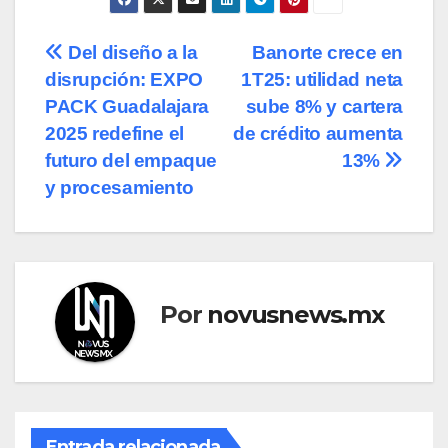
Navegación
Del diseño a la
Banorte crece en
disrupción: EXPO
1T25: utilidad neta
de
PACK Guadalajara
sube 8% y cartera
entradas
2025 redefine el
de crédito aumenta
futuro del empaque
13%
y procesamiento
Por
novusnews.mx
Entrada relacionada