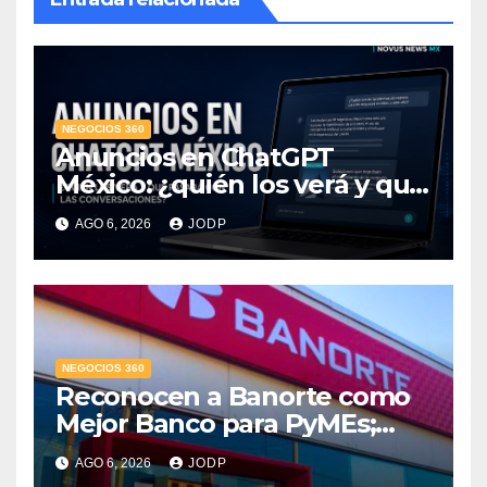
NEGOCIOS 360
Anuncios en ChatGPT
México: ¿quién los verá y qué
pasará con las
AGO 6, 2026
JODP
conversaciones?
NEGOCIOS 360
Reconocen a Banorte como
Mejor Banco para PyMEs;
supera 14% del mercado
AGO 6, 2026
JODP
crediticio