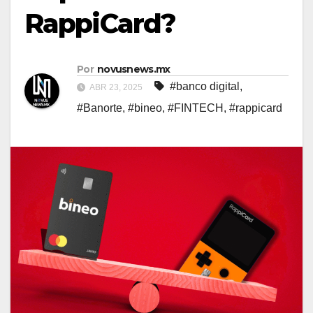
RappiCard?
Por
novusnews.mx
#banco digital
,
ABR 23, 2025
#Banorte
,
#bineo
,
#FINTECH
,
#rappicard