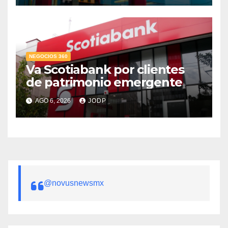
NEGOCIOS 360
Va Scotiabank por clientes
de patrimonio emergente
AGO 6, 2026
JODP
@novusnewsmx