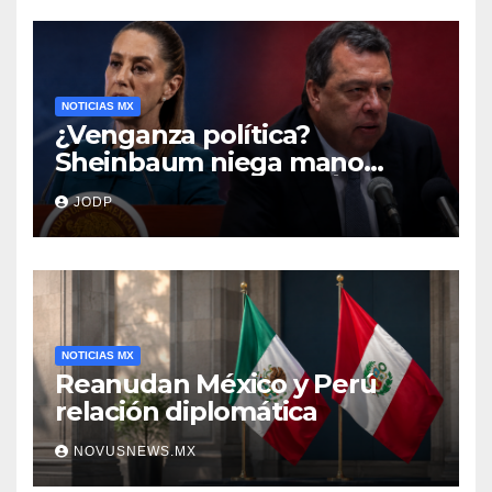
NOTICIAS MX
¿Venganza política?
Sheinbaum niega mano
negra en captura de Ángel
JODP
Aguirre
NOTICIAS MX
Reanudan México y Perú
relación diplomática
NOVUSNEWS.MX