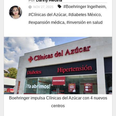
Por
Danny Medina
#Boehringer Ingelheim
,
NOV 27, 2025
#Clínicas del Azúcar
,
#diabetes México
,
#expansión médica
,
#inversión en salud
Boehringer impulsa Clínicas del Azúcar con 4 nuevos
centros