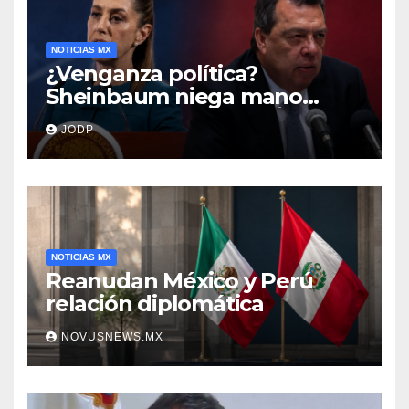
NOTICIAS MX
¿Venganza política?
Sheinbaum niega mano
negra en captura de Ángel
JODP
Aguirre
NOTICIAS MX
Reanudan México y Perú
relación diplomática
NOVUSNEWS.MX