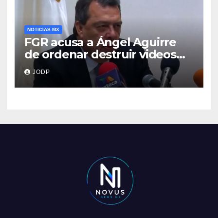
NOTICIAS MX
FGR acusa a Ángel Aguirre
de ordenar destruir videos
clave del caso Ayotzinapa
JODP