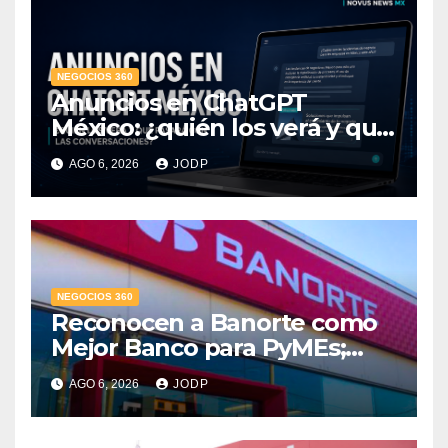
NEGOCIOS 360
Anuncios en ChatGPT
México: ¿quién los verá y qué
pasará con las
AGO 6, 2026
JODP
conversaciones?
NEGOCIOS 360
Reconocen a Banorte como
Mejor Banco para PyMEs;
supera 14% del mercado
AGO 6, 2026
JODP
crediticio