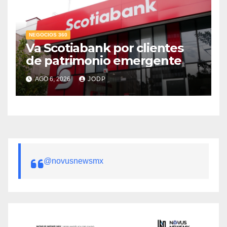
NEGOCIOS 360
Va Scotiabank por clientes
de patrimonio emergente
AGO 6, 2026
JODP
@novusnewsmx