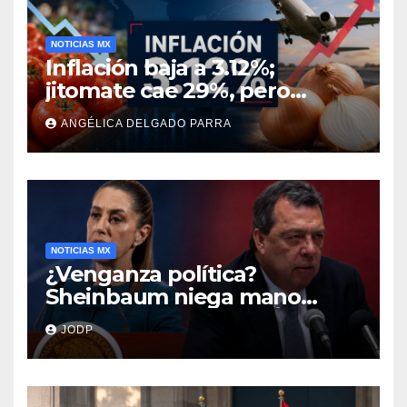
NOTICIAS MX
Inflación baja a 3.12%;
jitomate cae 29%, pero
cebolla y vuelos se
ANGÉLICA DELGADO PARRA
encarecen
NOTICIAS MX
¿Venganza política?
Sheinbaum niega mano
negra en captura de Ángel
JODP
Aguirre