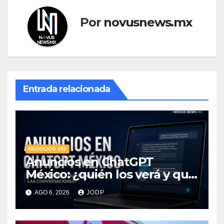
Por
novusnews.mx
Entrada relacionada
NEGOCIOS 360
Anuncios en ChatGPT
México: ¿quién los verá y qué
pasará con las
AGO 6, 2026
JODP
conversaciones?