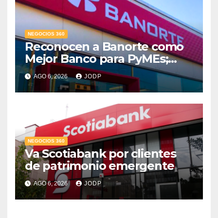
NEGOCIOS 360
Reconocen a Banorte como
Mejor Banco para PyMEs;
supera 14% del mercado
AGO 6, 2026
JODP
crediticio
NEGOCIOS 360
Va Scotiabank por clientes
de patrimonio emergente
AGO 6, 2026
JODP