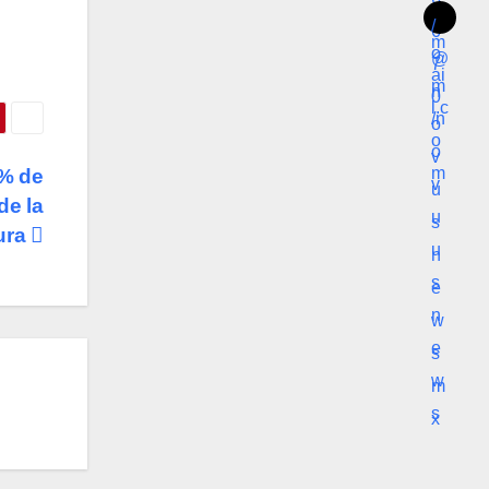
% de
e la
ura