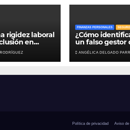
FINANZAS PERSONALES
SEGUR
a rigidez laboral
¿Cómo identific
nclusión en
un falso gestor
esas: efr
Afore y proteger
 RODRÍGUEZ
ANGÉLICA DELGADO PAR
ahorro para el
retiro?
Política de privacidad
Aviso de