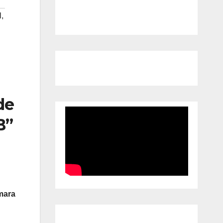
l
,
de
B”
mara