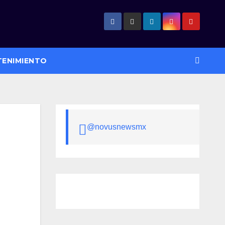
TENIMIENTO
@novusnewsmx