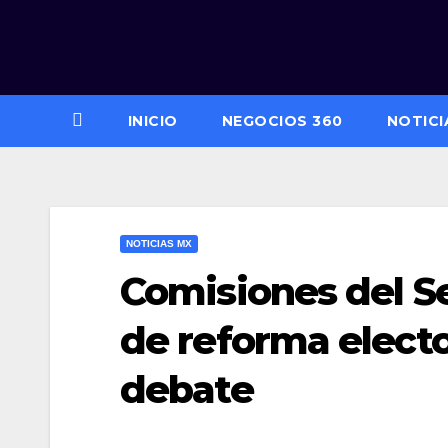
Saltar
al
contenido
INICIO
NEGOCIOS 360
NOTICI
NOTICIAS MX
Comisiones del S
de reforma electo
debate