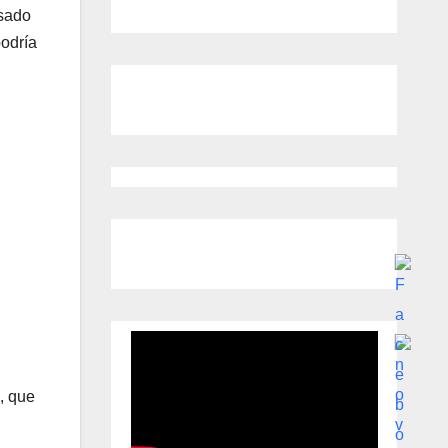
esado
podría
, que