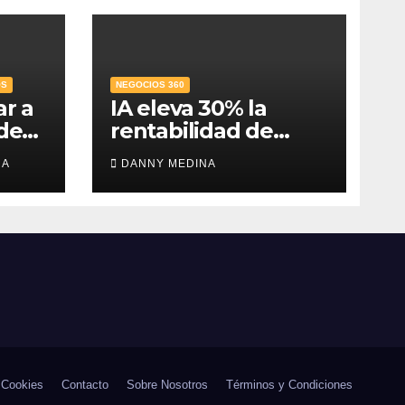
OS
NEGOCIOS 360
ar a
IA eleva 30% la
 de
rentabilidad de
 el
agencias de
RA
DANNY MEDINA
publicidad y pone
en jaque el cobro
por hora: IAB México
e IPADE
 Cookies
Contacto
Sobre Nosotros
Términos y Condiciones