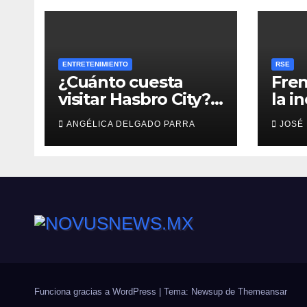
ENTRETENIMIENTO
RSE
¿Cuánto cuesta
Fren
visitar Hasbro City?
la i
Precios, atracciones
empr
ANGÉLICA DELGADO PARRA
JOSÉ
y actividades de
Summer Fest
Funciona gracias a WordPress
|
Tema: Newsup de
Themeansar