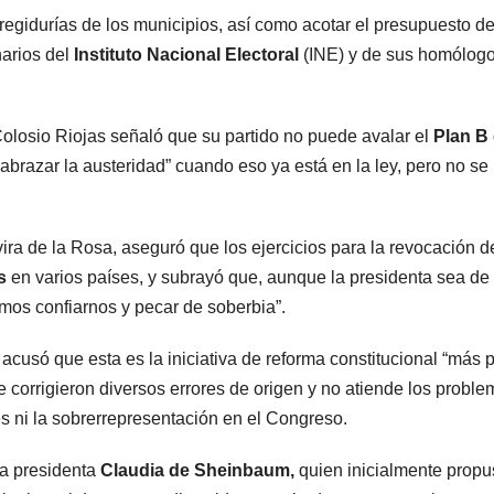
regidurías de los municipios, así como acotar el presupuesto de
narios del
Instituto Nacional Electoral
(INE) y de sus homólog
losio Riojas señaló que su partido no puede avalar el
Plan B
y “abrazar la austeridad” cuando eso ya está en la ley, pero no se
ra de la Rosa, aseguró que los ejercicios para la revocación d
s
en varios países, y subrayó que, aunque la presidenta sea de 
os confiarnos y pecar de soberbia”.
 acusó que esta es la iniciativa de reforma constitucional “más 
e corrigieron diversos errores de origen y no atiende los probl
es ni la sobrerrepresentación en el Congreso.
la presidenta
Claudia de Sheinbaum,
quien inicialmente propu