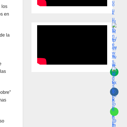
 los
os en
de la
e
las
pobre”
emas
so