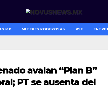
AS MX
MUJERES PODEROSAS
RSE
ENTRE
enado avalan “Plan B”
ral; PT se ausenta del