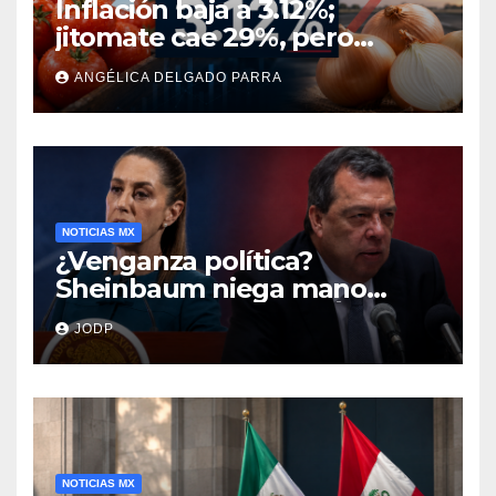
Inflación baja a 3.12%;
jitomate cae 29%, pero
cebolla y vuelos se
ANGÉLICA DELGADO PARRA
encarecen
NOTICIAS MX
¿Venganza política?
Sheinbaum niega mano
negra en captura de Ángel
JODP
Aguirre
NOTICIAS MX