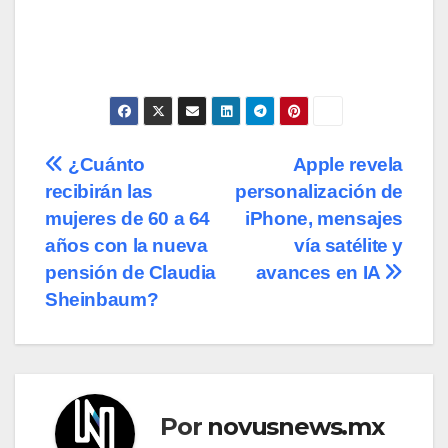
Navegación
¿Cuánto
Apple revela
recibirán las
personalización de
de
mujeres de 60 a 64
iPhone, mensajes
entradas
años con la nueva
vía satélite y
pensión de Claudia
avances en IA
Sheinbaum?
Por
novusnews.mx