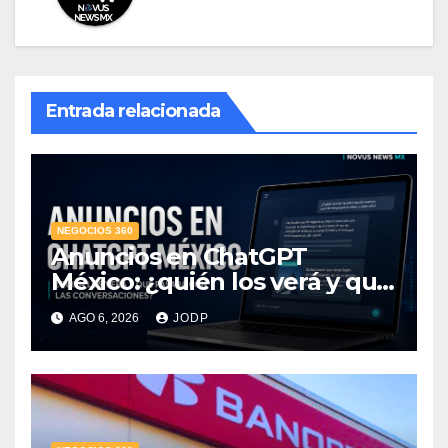
Entrada relacionada
NEGOCIOS 360
Anuncios en ChatGPT
México: ¿quién los verá y qué
pasará con las
AGO 6, 2026
JODP
conversaciones?