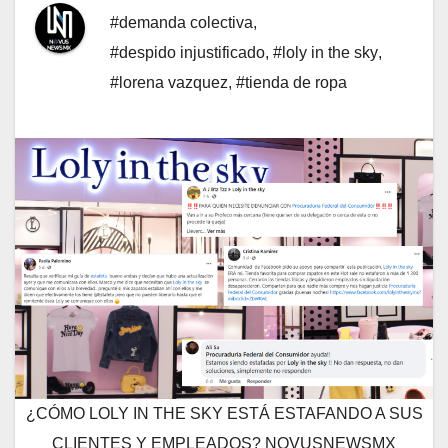
#demanda colectiva
,
#despido injustificado
,
#loly in the sky
,
#lorena vazquez
,
#tienda de ropa
¿CÓMO LOLY IN THE SKY ESTÁ ESTAFANDO A SUS
CLIENTES Y EMPLEADOS? NOVUSNEWSMX