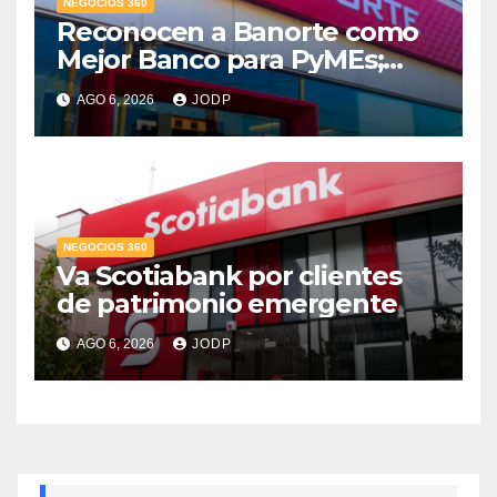
NEGOCIOS 360
Reconocen a Banorte como
Mejor Banco para PyMEs;
supera 14% del mercado
AGO 6, 2026
JODP
crediticio
NEGOCIOS 360
Va Scotiabank por clientes
de patrimonio emergente
AGO 6, 2026
JODP