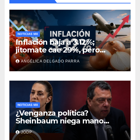
NOTICIAS MX
Inflación baja a 3.12%;
jitomate cae 29%, pero
cebolla y vuelos se
ANGÉLICA DELGADO PARRA
encarecen
NOTICIAS MX
¿Venganza política?
Sheinbaum niega mano
negra en captura de Ángel
JODP
Aguirre