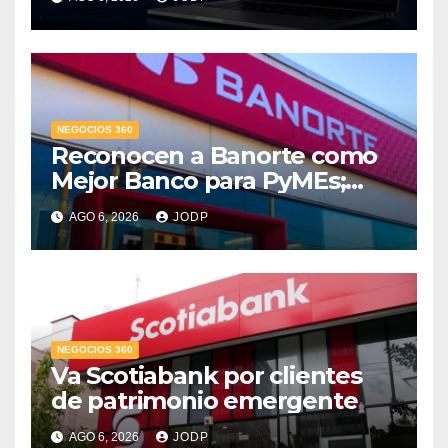
conversaciones?
NEGOCIOS 360
Reconocen a Banorte como
Mejor Banco para PyMEs;
supera 14% del mercado
AGO 6, 2026
JODP
crediticio
NEGOCIOS 360
Va Scotiabank por clientes
de patrimonio emergente
AGO 6, 2026
JODP