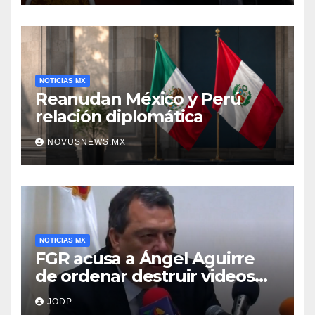
NOTICIAS MX
Reanudan México y Perú
relación diplomática
NOVUSNEWS.MX
NOTICIAS MX
FGR acusa a Ángel Aguirre
de ordenar destruir videos
clave del caso Ayotzinapa
JODP