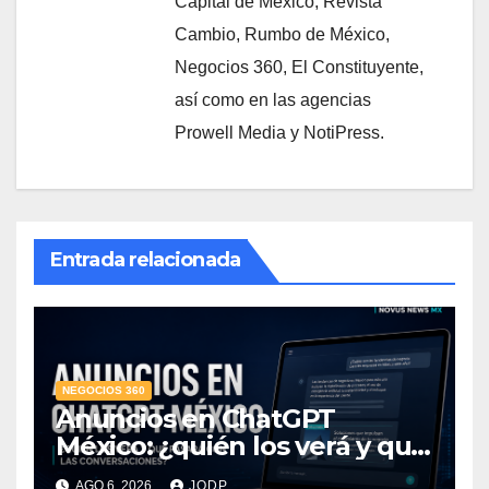
Capital de México, Revista
Cambio, Rumbo de México,
Negocios 360, El Constituyente,
así como en las agencias
Prowell Media y NotiPress.
Entrada relacionada
NEGOCIOS 360
Anuncios en ChatGPT
México: ¿quién los verá y qué
pasará con las
AGO 6, 2026
JODP