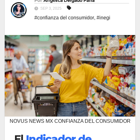
Por
Angélica Delgado Parra
SEP 3, 2025
#confianza del consumidor
,
#inegi
NOVUS NEWS MX CONFIANZA DEL CONSUMIDOR
El
Indicador de