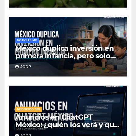
hospitalizados
NOTICIAS MX
México duplica inversión en
primera infancia, pero solo
destina 2.53% del gasto
JODP
público
NEGOCIOS 360
Anuncios en ChatGPT
México: ¿quién los verá y qué
pasará con las
JODP