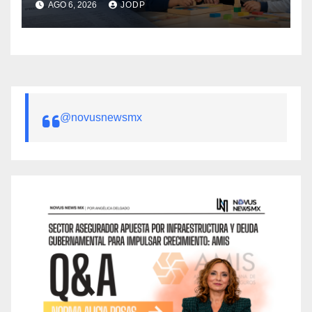
AGO 6, 2026
JODP
público
@novusnewsmx