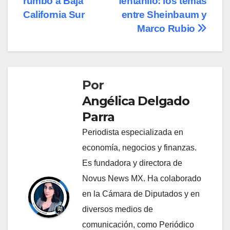
rumbo a Baja
fentanilo: los temas
entradas
California Sur
entre Sheinbaum y
Marco Rubio
Por
Angélica Delgado
Parra
Periodista especializada en
economía, negocios y finanzas.
Es fundadora y directora de
Novus News MX. Ha colaborado
en la Cámara de Diputados y en
diversos medios de
comunicación, como Periódico