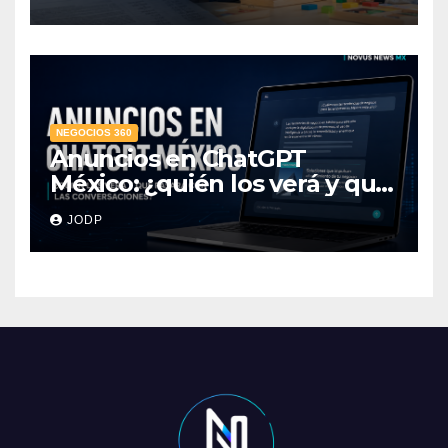
público
NEGOCIOS 360
Anuncios en ChatGPT
México: ¿quién los verá y qué
pasará con las
JODP
conversaciones?