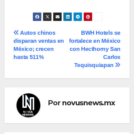
Navegación
Autos chinos
BWH Hotels se
disparan ventas en
fortalece en México
de
México; crecen
con Hecthorny San
entradas
hasta 511%
Carlos
Tequisquiapan
Por
novusnews.mx