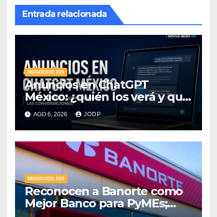
Entrada relacionada
NEGOCIOS 360
Anuncios en ChatGPT
México: ¿quién los verá y qué
pasará con las
AGO 6, 2026
JODP
conversaciones?
NEGOCIOS 360
Reconocen a Banorte como
Mejor Banco para PyMEs;
supera 14% del mercado