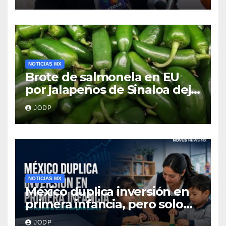
NOTICIAS MX
Brote de salmonela en EU
por jalapeños de Sinaloa deja
345 enfermos y 36
JODP
hospitalizados
NOTICIAS MX
México duplica inversión en
primera infancia, pero solo
destina 2.53% del gasto
JODP