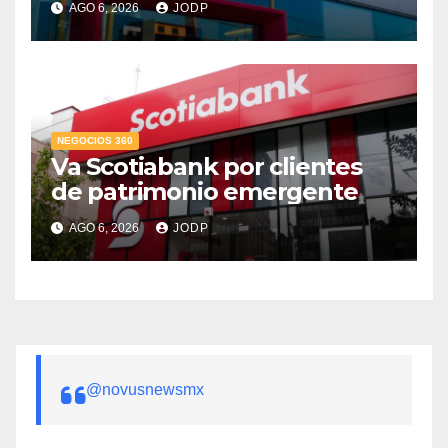
AGO 6, 2026
JODP
crediticio
NEGOCIOS 360
Va Scotiabank por clientes
de patrimonio emergente
AGO 6, 2026
JODP
@novusnewsmx