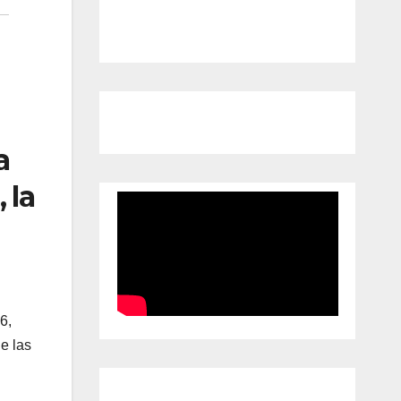
a
 la
6,
e las