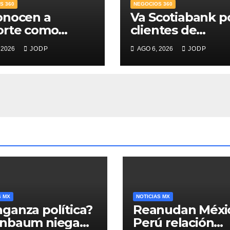
S 360
NEGOCIOS 360
onocen a
Va Scotiabank p
orte como
clientes de
r Banco para
patrimonio
 2026
JODP
AGO 6, 2026
JODP
s; supera 14%
emergente
mercado
ticio
S MX
NOTICIAS MX
ganza política?
Reanudan Méxi
inbaum niega
Perú relación