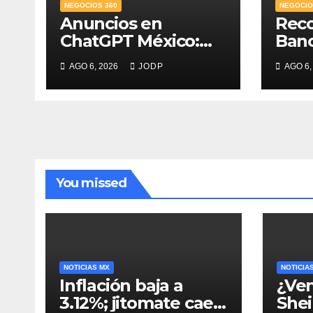
NEGOCIOS 360
NEGOCIO
Anuncios en
Rec
ChatGPT México:
Ban
¿quién los verá y
Mejo
AGO 6, 2026
JODP
AGO 6,
qué pasará con las
PyME
conversaciones?
del 
credi
You missed
NOTICIAS MX
NOTICIA
Inflación baja a
¿Ven
3.12%; jitomate cae
She