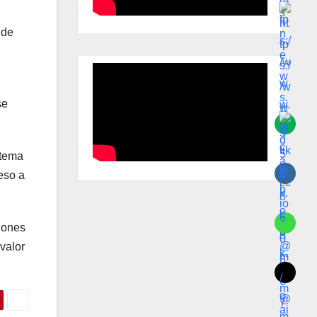
 de
se
stema
eso a
lones
valor