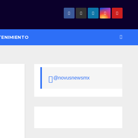
TENIMIENTO
@novusnewsmx