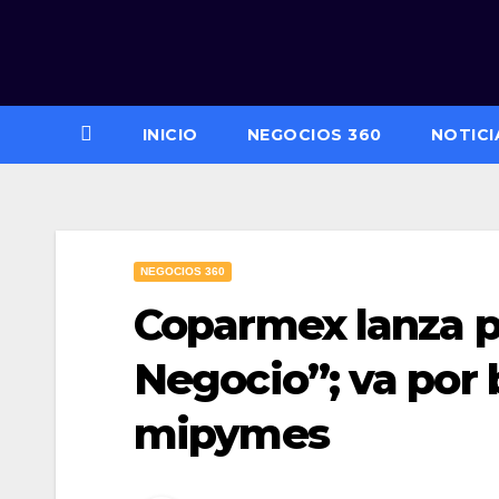
Saltar
al
contenido
INICIO
NEGOCIOS 360
NOTICI
NEGOCIOS 360
Coparmex lanza p
Negocio”; va por 
mipymes