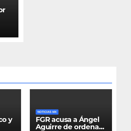
or
NOTICIAS MX
co y
FGR acusa a Ángel
Aguirre de ordenar