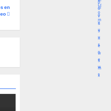
es en
leo