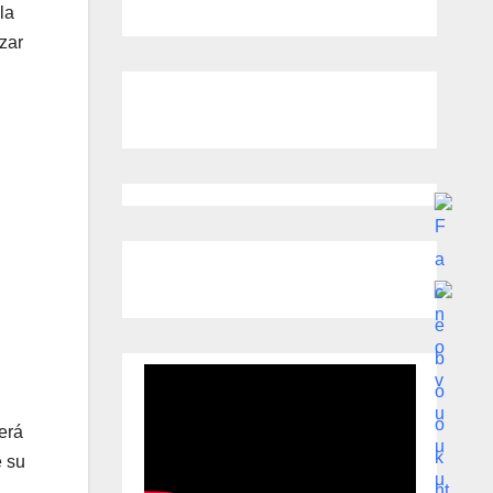
la
izar
erá
e su