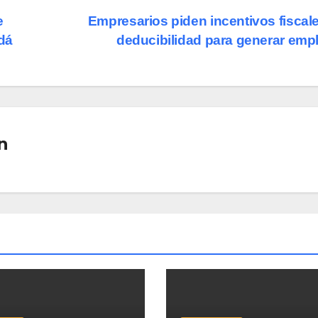
e
Empresarios piden incentivos fiscal
dá
deducibilidad para generar emp
n