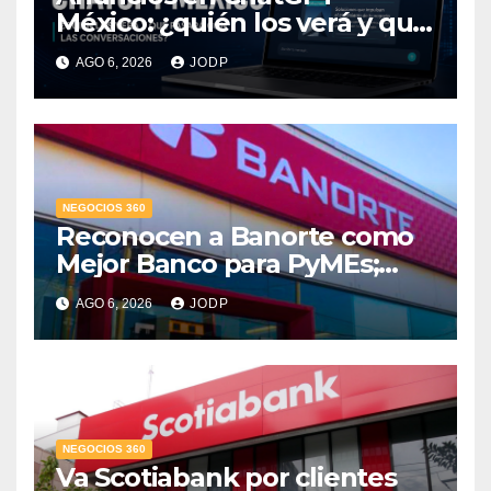
México: ¿quién los verá y qué
pasará con las
AGO 6, 2026
JODP
conversaciones?
NEGOCIOS 360
Reconocen a Banorte como
Mejor Banco para PyMEs;
supera 14% del mercado
AGO 6, 2026
JODP
crediticio
NEGOCIOS 360
Va Scotiabank por clientes