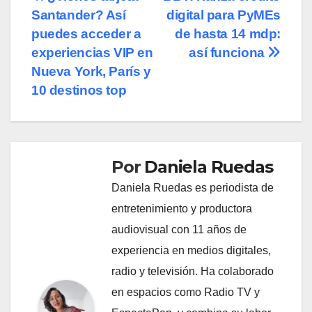
Navegación
Santander? Así
digital para PyMEs
de
puedes acceder a
de hasta 14 mdp:
entradas
experiencias VIP en
así funciona
Nueva York, París y
10 destinos top
Por
Daniela Ruedas
Daniela Ruedas es periodista de
entretenimiento y productora
audiovisual con 11 años de
experiencia en medios digitales,
radio y televisión. Ha colaborado
en espacios como Radio TV y