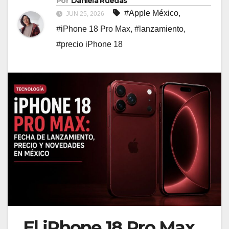
Por
Daniela Ruedas
#Apple México
,
JUN 25, 2026
#iPhone 18 Pro Max
,
#lanzamiento
,
#precio iPhone 18
El iPhone 18 Pro Max