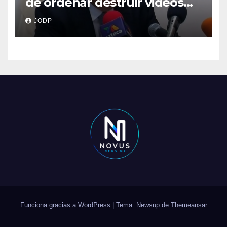
de ordenar destruir videos
clave del caso Ayotzinapa
JODP
Funciona gracias a WordPress
|
Tema: Newsup de
Themeansar