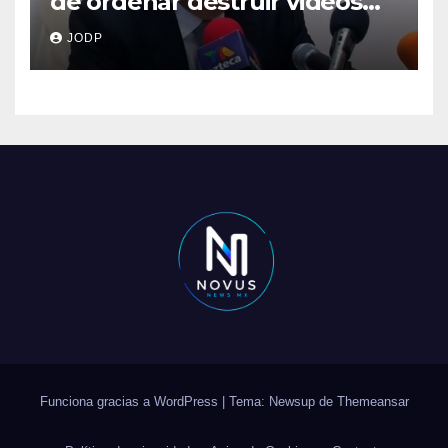
de ordenar destruir videos
clave del caso Ayotzinapa
JODP
Funciona gracias a WordPress
|
Tema: Newsup de
Themeansar