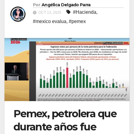
Por
Angélica Delgado Parra
#Hacienda
,
OCT 13, 2025
#mexico evalua
,
#pemex
Pemex, petrolera que
durante años fue