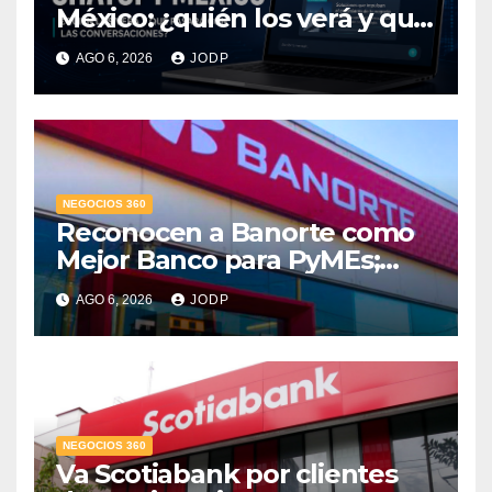
México: ¿quién los verá y qué
pasará con las
AGO 6, 2026
JODP
conversaciones?
NEGOCIOS 360
Reconocen a Banorte como
Mejor Banco para PyMEs;
supera 14% del mercado
AGO 6, 2026
JODP
crediticio
NEGOCIOS 360
Va Scotiabank por clientes