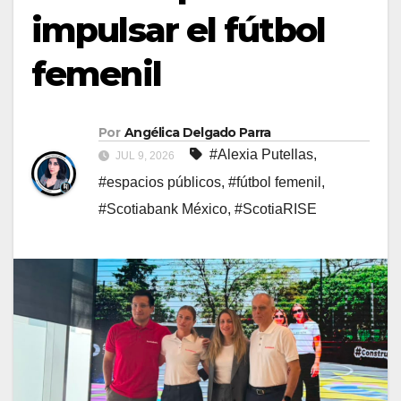
impulsar el fútbol
femenil
Por
Angélica Delgado Parra
#Alexia Putellas
,
JUL 9, 2026
#espacios públicos
,
#fútbol femenil
,
#Scotiabank México
,
#ScotiaRISE