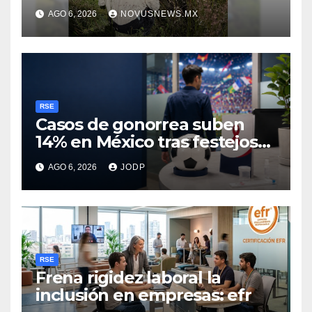
Guadalupe
AGO 6, 2026
NOVUSNEWS.MX
RSE
Casos de gonorrea suben
14% en México tras festejos
futboleros: Fundación MSI
AGO 6, 2026
JODP
RSE
Frena rigidez laboral la
inclusión en empresas: efr