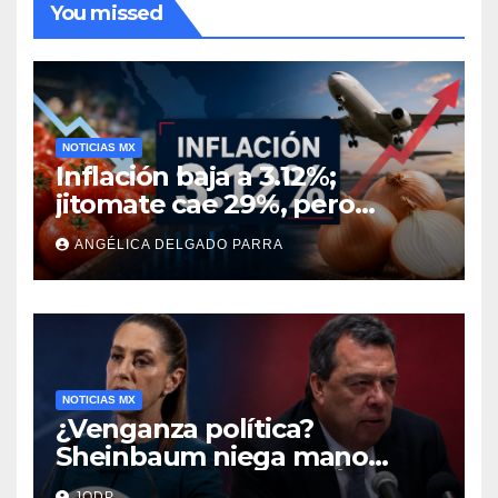
You missed
NOTICIAS MX
Inflación baja a 3.12%;
jitomate cae 29%, pero
cebolla y vuelos se
ANGÉLICA DELGADO PARRA
encarecen
NOTICIAS MX
¿Venganza política?
Sheinbaum niega mano
negra en captura de Ángel
JODP