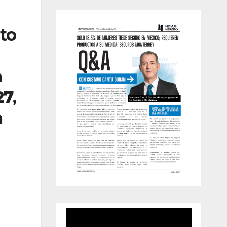
to
a
27
,
a