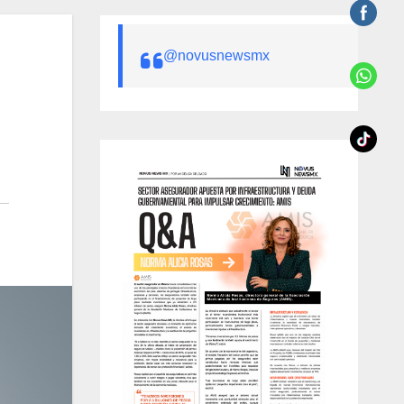
@novusnewsmx