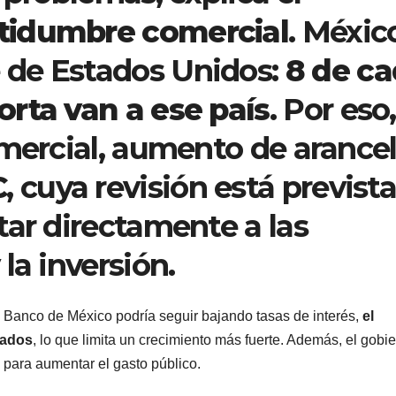
rtidumbre comercial
. Méxic
 de Estados Unidos:
8 de c
rta van a ese país
. Por eso,
omercial, aumento de arance
C
, cuya revisión está previst
tar directamente a las
la inversión.
 Banco de México podría seguir bajando tasas de interés,
el
rados
, lo que limita un crecimiento más fuerte. Además, el gobi
 para aumentar el gasto público.