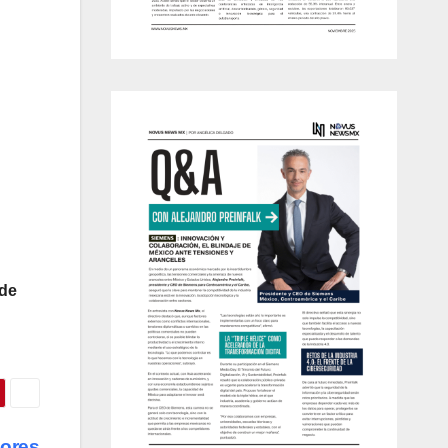
 de
mores