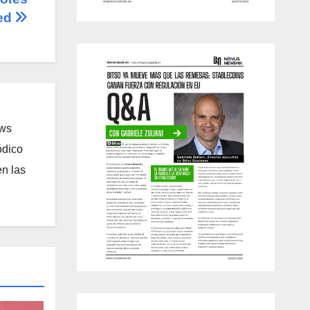
Fed
ews
ódico
n las