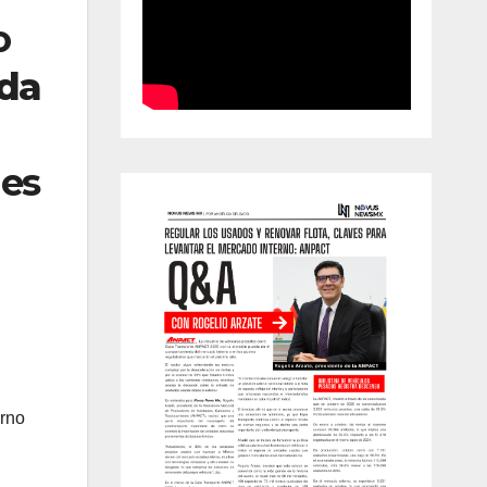
o
ada
les
a
erno