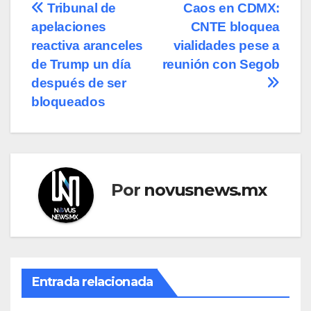
Navegación
Tribunal de
Caos en CDMX:
apelaciones
CNTE bloquea
de
reactiva aranceles
vialidades pese a
entradas
de Trump un día
reunión con Segob
después de ser
bloqueados
Por
novusnews.mx
Entrada relacionada