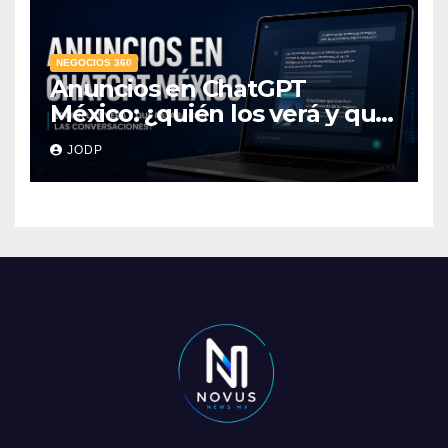
NEGOCIOS 360
Anuncios en ChatGPT
México: ¿quién los verá y qué
pasará con las
JODP
conversaciones?