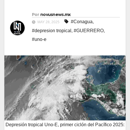
Por
novusnews.mx
#Conagua
,
MAY 28, 2025
#depresion tropical
,
#GUERRERO
,
#uno-e
Depresión tropical Uno-E, primer ciclón del Pacífico 2025: