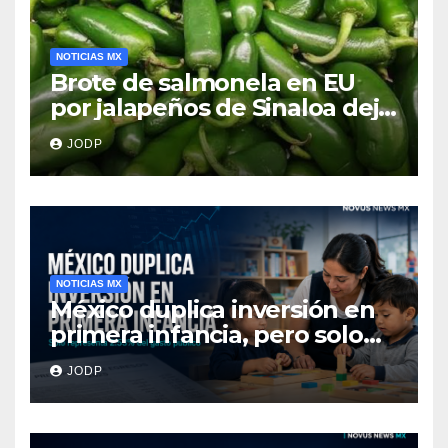
NOTICIAS MX
Brote de salmonela en EU
por jalapeños de Sinaloa deja
345 enfermos y 36
JODP
hospitalizados
NOTICIAS MX
México duplica inversión en
primera infancia, pero solo
destina 2.53% del gasto
JODP
público