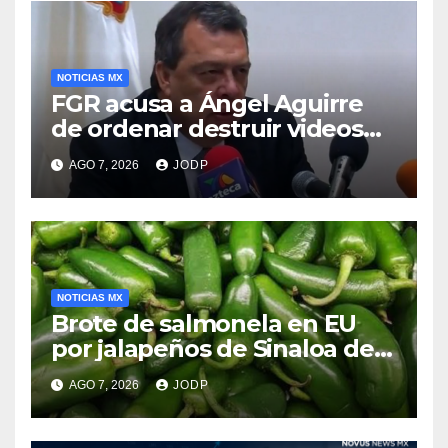
NOTICIAS MX
FGR acusa a Ángel Aguirre
de ordenar destruir videos
clave del caso Ayotzinapa
AGO 7, 2026
JODP
NOTICIAS MX
Brote de salmonela en EU
por jalapeños de Sinaloa deja
345 enfermos y 36
AGO 7, 2026
JODP
hospitalizados