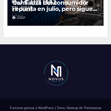
Confianza del consumidor
repunta en julio, pero sigue
por debajo de 2025: Banxico
JODP
Funciona gracias a WordPress
|
Tema: Newsup de
Themeansar