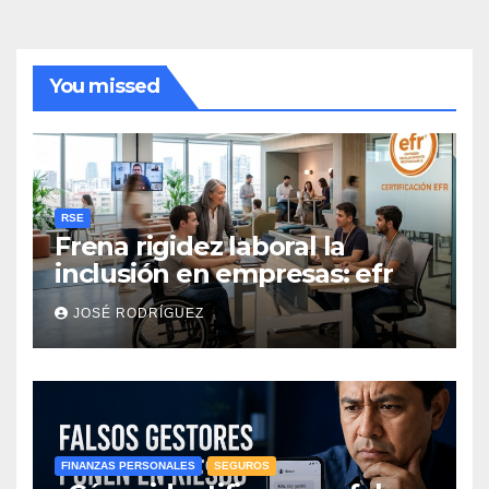
You missed
RSE
Frena rigidez laboral la
inclusión en empresas: efr
JOSÉ RODRÍGUEZ
FINANZAS PERSONALES
SEGUROS