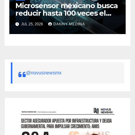
Microsensor mexicano busca
reducir hasta 100 veces el
costo de prevenir fallas en
JUL 25, 2026
DANNY MEDINA
baterías de litio
@novusnewsmx