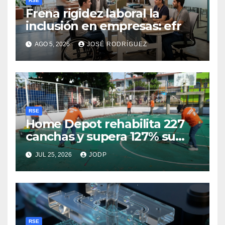
RSE
Frena rigidez laboral la
inclusión en empresas: efr
AGO 5, 2026
JOSÉ RODRÍGUEZ
RSE
Home Depot rehabilita 227
canchas y supera 127% su
meta ligada al Mundial 2026
JUL 25, 2026
JODP
RSE