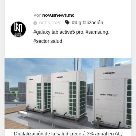
Por
novusnews.mx
#digitalización
,
OCT 6, 2025
#galaxy tab active5 pro
,
#samsung
,
#sector salud
Digitalización de la salud crecerá 3% anual en AL;