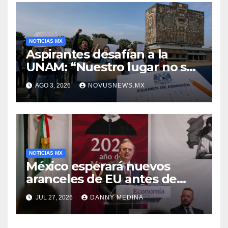
NOTICIAS MX
Aspirantes desafían a la
UNAM: “Nuestro lugar no se
negocia”
AGO 3, 2026
NOVUSNEWS.MX
NOTICIAS MX
México esperará nuevos
aranceles de EU antes de
volver a negociar el T-MEC:
JUL 27, 2026
DANNY MEDINA
Ebrard