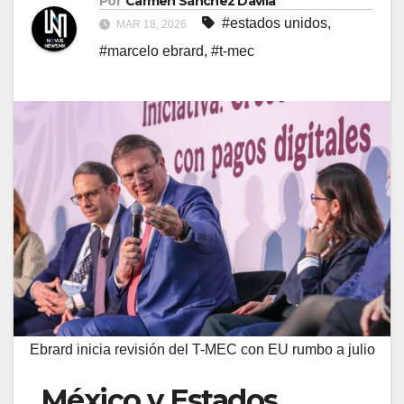
Por
Carmen Sánchez Davila
#estados unidos
,
MAR 18, 2026
#marcelo ebrard
,
#t-mec
Ebrard inicia revisión del T-MEC con EU rumbo a julio
México y Estados