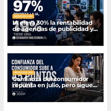
NEGOCIOS 360
IA eleva 30% la rentabilidad
de agencias de publicidad y
pone en jaque el cobro por
DANNY MEDINA
hora: IAB México e IPADE
NEGOCIOS 360
Confianza del consumidor
repunta en julio, pero sigue
por debajo de 2025: Banxico
JODP