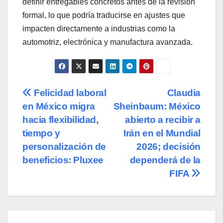
definir entregables concretos antes de la revisión
formal, lo que podría traducirse en ajustes que
impacten directamente a industrias como la
automotriz, electrónica y manufactura avanzada.
Navegación
Felicidad laboral
Claudia
en México migra
Sheinbaum: México
de
hacia flexibilidad,
abierto a recibir a
entradas
tiempo y
Irán en el Mundial
personalización de
2026; decisión
beneficios: Pluxee
dependerá de la
FIFA