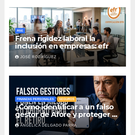
RSE
Frena rigidez laboral la
inclusión en empresas: efr
JOSÉ RODRÍGUEZ
FINANZAS PERSONALES
SEGUROS
¿Cómo identificar a un falso
gestor de Afore y proteger el
ahorro para el retiro?
ANGÉLICA DELGADO PARRA