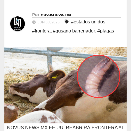
Por
novusnews.mx
#estados unidos
,
JUN 30, 2025
#frontera
,
#gusano barrenador
,
#plagas
NOVUS NEWS MX EE.UU. REABRIRÁ FRONTERA AL