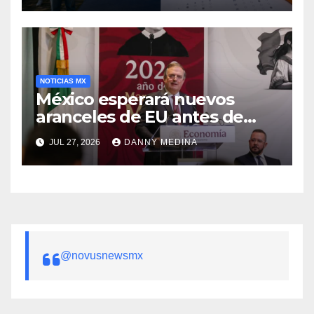
NOTICIAS MX
México esperará nuevos
aranceles de EU antes de
volver a negociar el T-MEC:
JUL 27, 2026
DANNY MEDINA
Ebrard
@novusnewsmx