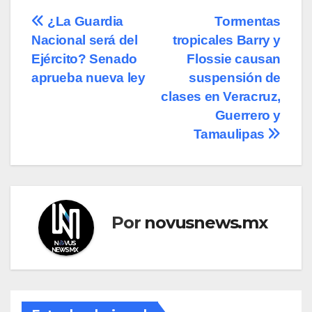
Navegación
¿La Guardia
Tormentas
Nacional será del
tropicales Barry y
de
Ejército? Senado
Flossie causan
entradas
aprueba nueva ley
suspensión de
clases en Veracruz,
Guerrero y
Tamaulipas
Por
novusnews.mx