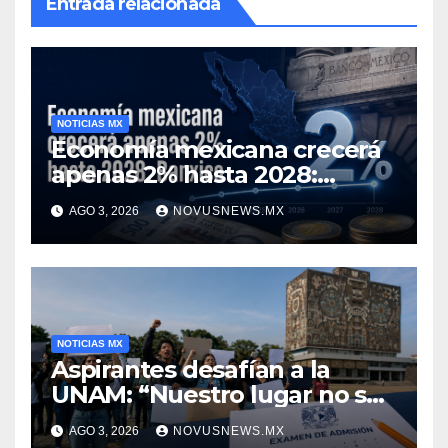
Entrada relacionada
NOTICIAS MX
Economía mexicana crecerá
apenas 2% hasta 2028:
Banxico
AGO 3, 2026
NOVUSNEWS.MX
NOTICIAS MX
Aspirantes desafían a la
UNAM: “Nuestro lugar no se
negocia”
AGO 3, 2026
NOVUSNEWS.MX