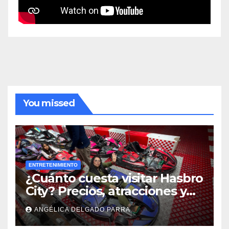
You missed
ENTRETENIMIENTO
¿Cuánto cuesta visitar Hasbro
City? Precios, atracciones y
actividades de Summer Fest
ANGÉLICA DELGADO PARRA