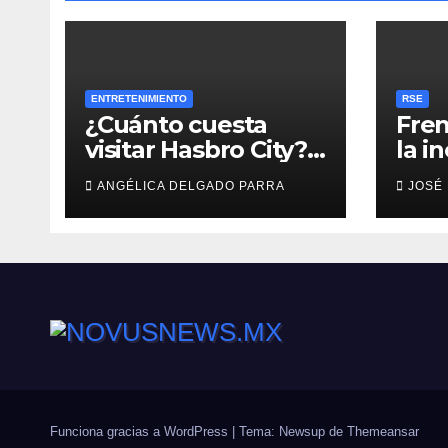
ENTRETENIMIENTO
RSE
¿Cuánto cuesta
Fren
visitar Hasbro City?
la i
Precios, atracciones
empr
ANGÉLICA DELGADO PARRA
JOSÉ
y actividades de
Summer Fest
Funciona gracias a WordPress
|
Tema: Newsup de
Themeansar