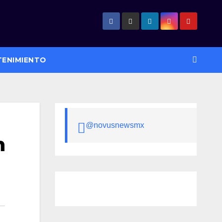
TENIMIENTO
@novusnewsmx
n