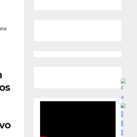
una
n
vos
ivo