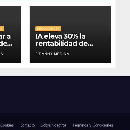
OS
NEGOCIOS 360
ar a
IA eleva 30% la
 de
rentabilidad de
 el
agencias de
RA
DANNY MEDINA
publicidad y pone
en jaque el cobro
por hora: IAB México
e IPADE
 Cookies
Contacto
Sobre Nosotros
Términos y Condiciones