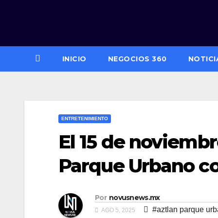
Saltar
al
contenido
INICIO
NEGOCIOS 360
NOTICI
ENTRETENIMIENTO
El 15 de noviembr
Parque Urbano co
Por
novusnews.mx
#aztlan parque ur
AGO 5, 2025