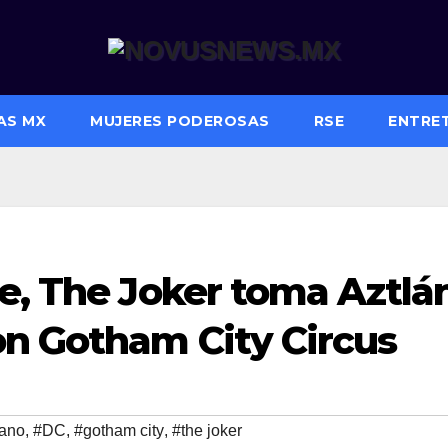
AS MX
MUJERES PODEROSAS
RSE
ENTRE
e, The Joker toma Aztlá
n Gotham City Circus
bano
,
#DC
,
#gotham city
,
#the joker