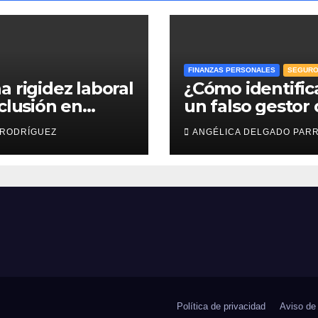
FINANZAS PERSONALES
SEGUR
a rigidez laboral
¿Cómo identific
nclusión en
un falso gestor
esas: efr
Afore y proteger
 RODRÍGUEZ
ANGÉLICA DELGADO PAR
ahorro para el
retiro?
Política de privacidad
Aviso de