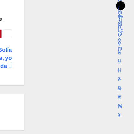
s.
Sofía
s, yo
ida