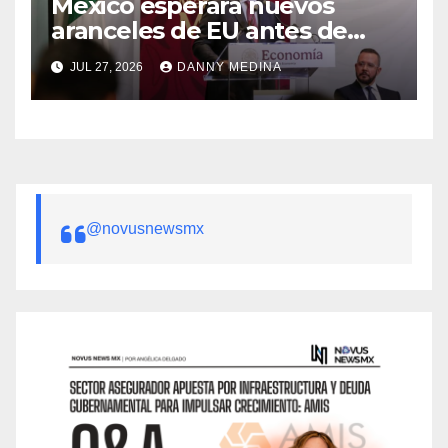
México esperará nuevos
aranceles de EU antes de
volver a negociar el T-MEC:
JUL 27, 2026
DANNY MEDINA
Ebrard
@novusnewsmx