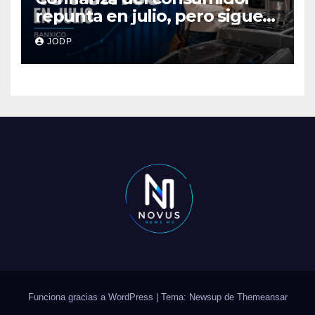
repunta en julio, pero sigue
por debajo de 2025: Banxico
JODP
Funciona gracias a WordPress
|
Tema: Newsup de
Themeansar