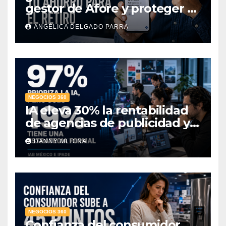
gestor de Afore y proteger el
ahorro para el retiro?
ANGÉLICA DELGADO PARRA
NEGOCIOS 360
IA eleva 30% la rentabilidad
de agencias de publicidad y
pone en jaque el cobro por
DANNY MEDINA
hora: IAB México e IPADE
NEGOCIOS 360
Confianza del consumidor