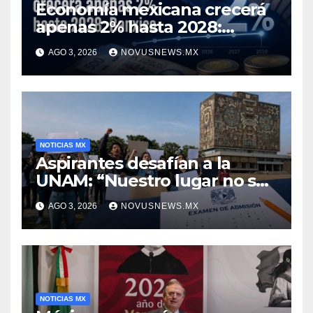
Economía mexicana crecerá
apenas 2% hasta 2028:
Banxico
AGO 3, 2026
NOVUSNEWS.MX
NOTICIAS MX
Aspirantes desafían a la
UNAM: “Nuestro lugar no se
negocia”
AGO 3, 2026
NOVUSNEWS.MX
NOTICIAS MX