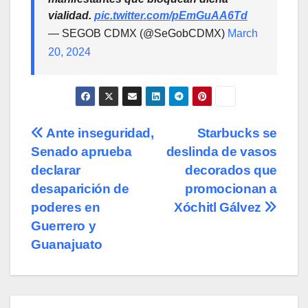
vialidad.
pic.twitter.com/pEmGuAA6Td
— SEGOB CDMX (@SeGobCDMX)
March
20, 2024
Navegación
Ante inseguridad,
Starbucks se
Senado aprueba
deslinda de vasos
de
declarar
decorados que
entradas
desaparición de
promocionan a
poderes en
Xóchitl Gálvez
Guerrero y
Guanajuato