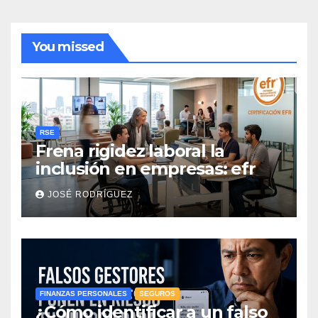
You missed
RSE
Frena rigidez laboral la
inclusión en empresas: efr
JOSÉ RODRÍGUEZ
FINANZAS PERSONALES
SEGUROS
¿Cómo identificar a un falso