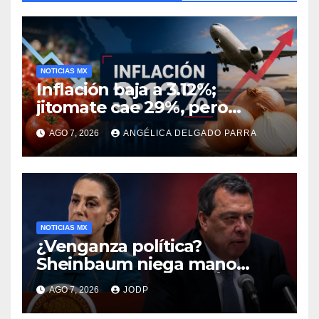
NOTICIAS MX
Inflación baja a 3.12%;
jitomate cae 29%, pero
cebolla y vuelos se
AGO 7, 2026
ANGÉLICA DELGADO PARRA
encarecen
NOTICIAS MX
¿Venganza política?
Sheinbaum niega mano
negra en captura de Ángel
AGO 7, 2026
JODP
Aguirre