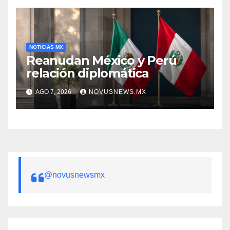
NOTICIAS MX
Reanudan México y Perú
relación diplomática
AGO 7, 2026
NOVUSNEWS.MX
@novusnewsmx