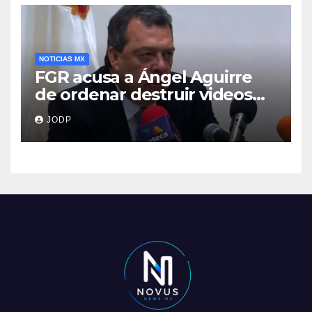
NOTICIAS MX
FGR acusa a Ángel Aguirre
de ordenar destruir videos
clave del caso Ayotzinapa
JODP