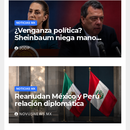
NOTICIAS MX
¿Venganza política?
Sheinbaum niega mano
negra en captura de Ángel
JODP
Aguirre
NOTICIAS MX
Reanudan México y Perú
relación diplomática
NOVUSNEWS.MX