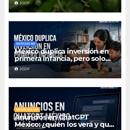
JODP
hospitalizados
NOTICIAS MX
México duplica inversión en
primera infancia, pero solo
destina 2.53% del gasto
JODP
público
NEGOCIOS 360
Anuncios en ChatGPT
México: ¿quién los verá y qué