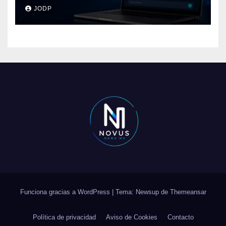
pasará con las
JODP
conversaciones?
Funciona gracias a WordPress
|
Tema: Newsup de
Themeansar
Política de privacidad
Aviso de Cookies
Contacto