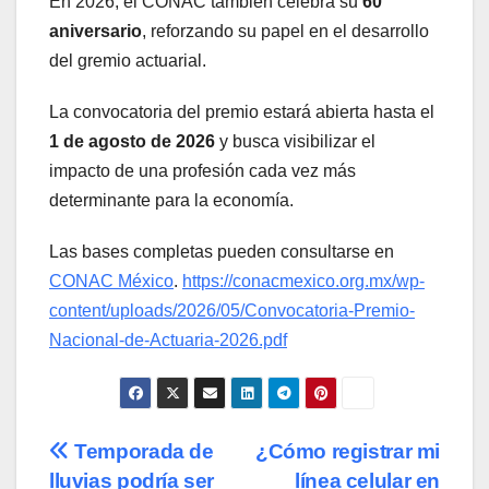
En 2026, el CONAC también celebra su
60
aniversario
, reforzando su papel en el desarrollo
del gremio actuarial.
La convocatoria del premio estará abierta hasta el
1 de agosto de 2026
y busca visibilizar el
impacto de una profesión cada vez más
determinante para la economía.
Las bases completas pueden consultarse en
CONAC México
.
https://conacmexico.org.mx/wp-
content/uploads/2026/05/Convocatoria-Premio-
Nacional-de-Actuaria-2026.pdf
Navegación
Temporada de
¿Cómo registrar mi
lluvias podría ser
línea celular en