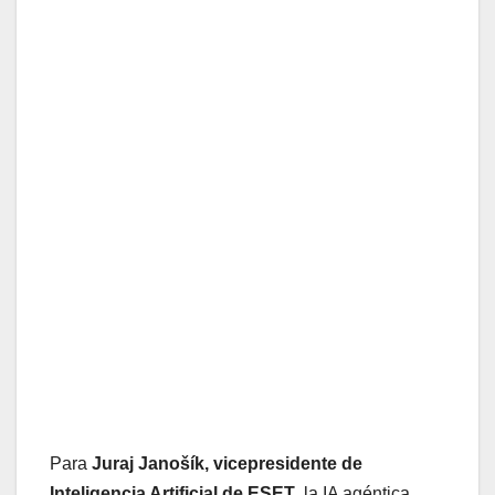
Para
Juraj Janošík, vicepresidente de
Inteligencia Artificial de ESET
, la IA agéntica