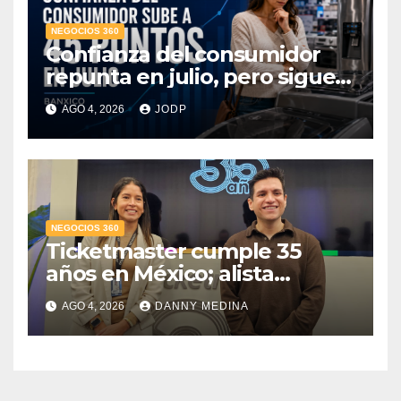
NEGOCIOS 360
Confianza del consumidor
repunta en julio, pero sigue
por debajo de 2025: Banxico
AGO 4, 2026
JODP
NEGOCIOS 360
Ticketmaster cumple 35
años en México; alista
apuesta por IA tras emitir 22
AGO 4, 2026
DANNY MEDINA
millones de boletos