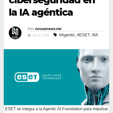
la IA agéntica
Por
novusnews.mx
#Agentic
,
#ESET
,
#IA
JUL 8, 2026
ESET se integra a la Agentic AI Foundation para impulsar