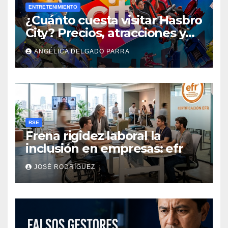
ENTRETENIMIENTO
¿Cuánto cuesta visitar Hasbro
City? Precios, atracciones y
actividades de Summer Fest
ANGÉLICA DELGADO PARRA
RSE
Frena rigidez laboral la
inclusión en empresas: efr
JOSÉ RODRÍGUEZ