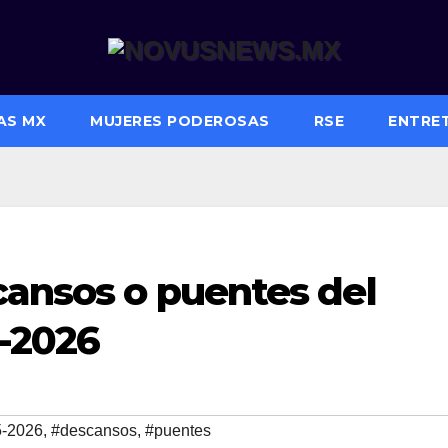
AS MX
MUJERES PODEROSAS
RSE
ENTRE
cansos o puentes del
5-2026
5-2026
,
#descansos
,
#puentes