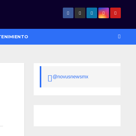
TENIMIENTO
@novusnewsmx