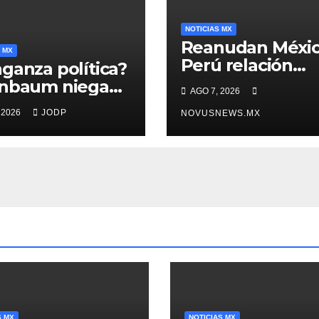
NOTICIAS MX
Reanudan Méxic
 MX
Perú relación
ganza política?
diplomática
inbaum niega
AGO 7, 2026
o negra en
 2026
JODP
NOVUSNEWS.MX
ura de Ángel
rre
S MX
NOTICIAS MX