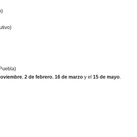
o)
utivo)
 Puebla)
noviembre
,
2 de febrero
,
16 de marzo
y el
15 de mayo
.