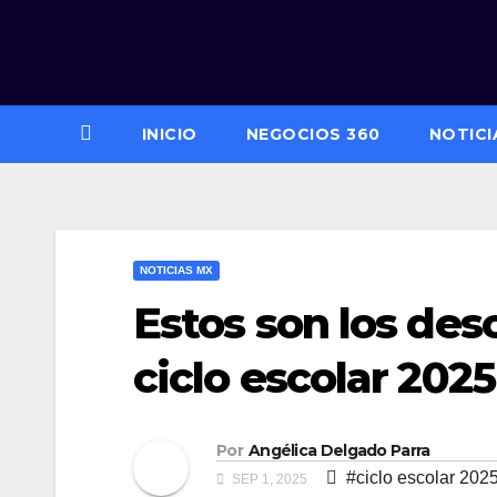
Saltar
al
contenido
INICIO
NEGOCIOS 360
NOTICI
NOTICIAS MX
Estos son los des
ciclo escolar 202
Por
Angélica Delgado Parra
#ciclo escolar 202
SEP 1, 2025