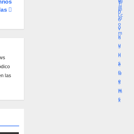
umnos
ulas
ews
ódico
n las