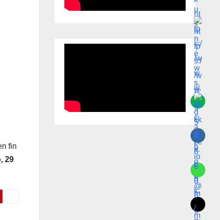
n fin
, 29