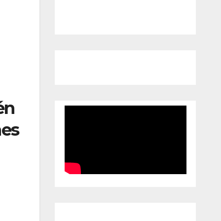
én
nes