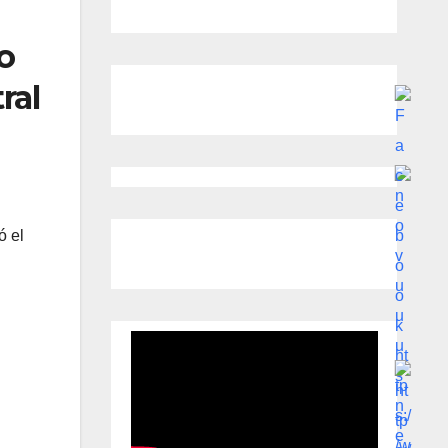
o
ral
ó el