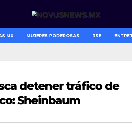
AS MX
MUJERES PODEROSAS
RSE
ENTRE
ca detener tráfico de
ico: Sheinbaum