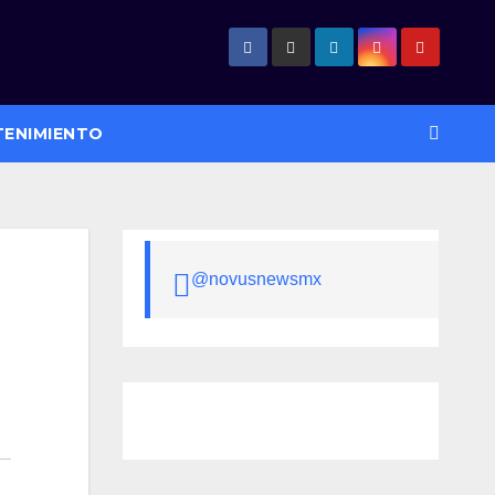
TENIMIENTO
@novusnewsmx