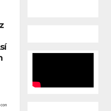
z
sí
n
 con