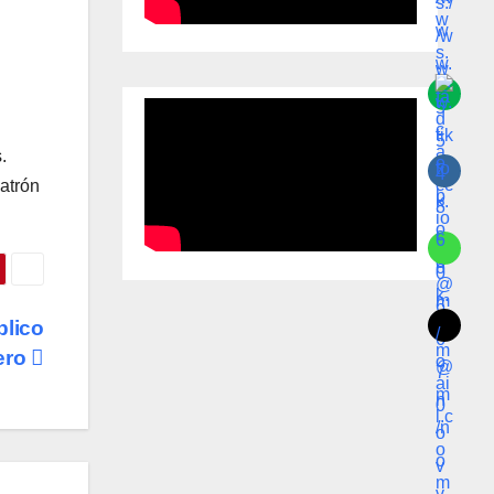
.
patrón
blico
ero