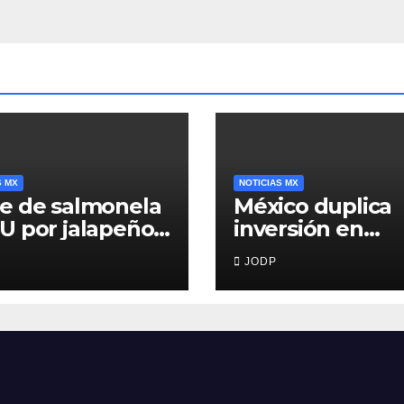
S MX
NOTICIAS MX
e de salmonela
México duplica
U por jalapeños
inversión en
inaloa deja 345
primera infancia
JODP
rmos y 36
pero solo desti
italizados
2.53% del gasto
público