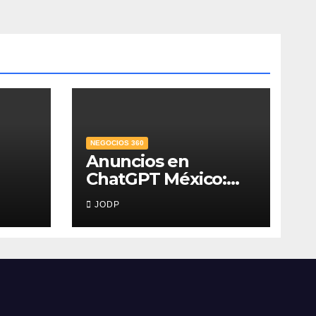
NEGOCIOS 360
Anuncios en
ChatGPT México:
,
¿quién los verá y
JODP
na
qué pasará con las
conversaciones?