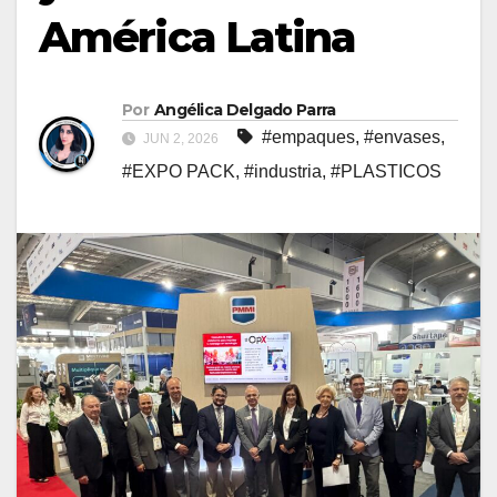
América Latina
Por
Angélica Delgado Parra
#empaques
,
#envases
,
JUN 2, 2026
#EXPO PACK
,
#industria
,
#PLASTICOS