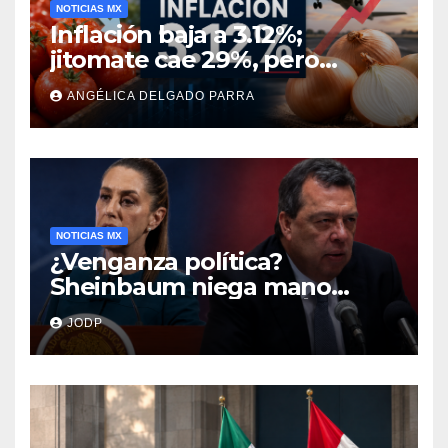
NOTICIAS MX
Inflación baja a 3.12%;
jitomate cae 29%, pero
cebolla y vuelos se
ANGÉLICA DELGADO PARRA
encarecen
NOTICIAS MX
¿Venganza política?
Sheinbaum niega mano
negra en captura de Ángel
JODP
Aguirre