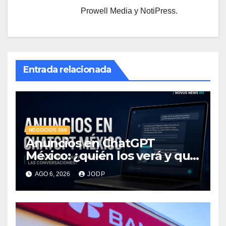
Prowell Media y NotiPress.
Entrada relacionada
NEGOCIOS 360
Anuncios en ChatGPT
México: ¿quién los verá y qué
pasará con las
AGO 6, 2026
JODP
conversaciones?