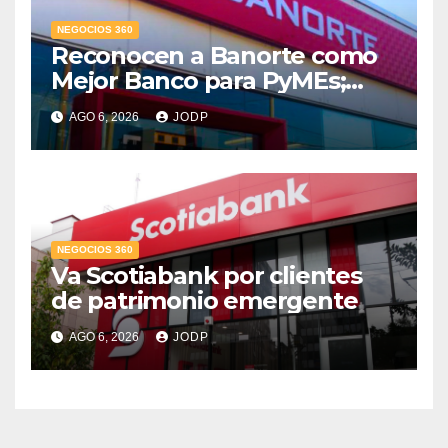
NEGOCIOS 360
Reconocen a Banorte como
Mejor Banco para PyMEs;
supera 14% del mercado
AGO 6, 2026
JODP
crediticio
NEGOCIOS 360
Va Scotiabank por clientes
de patrimonio emergente
AGO 6, 2026
JODP