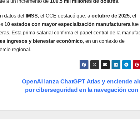
vale a un incremento de
100.5 mil millones de dólares
.
on datos del
IMSS
, el CCE destacó que, a
octubre de 2025
, el
os
10 estados con mayor especialización manufacturera
fue
ras. Esta prima salarial confirma el papel central de la manufa
res ingresos y bienestar económico
, en un contexto de
ercio regional.
e
OpenAI lanza ChatGPT Atlas y enciende al
por ciberseguridad en la navegación con