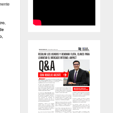
amente
tro
,
de
o,