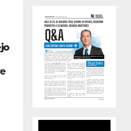
jo
re