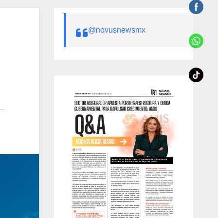
@novusnewsmx