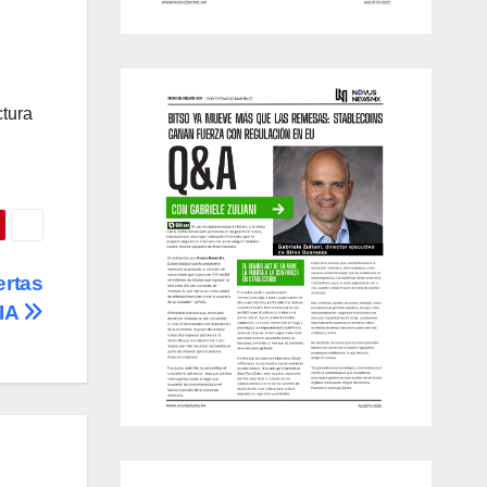
ctura
ertas
 IA