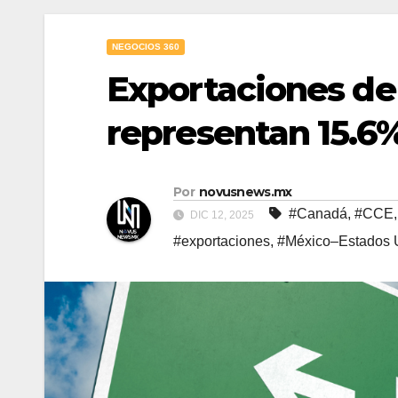
NEGOCIOS 360
Exportaciones de
representan 15.6%
Por
novusnews.mx
#Canadá
,
#CCE
DIC 12, 2025
#exportaciones
,
#México–Estados 