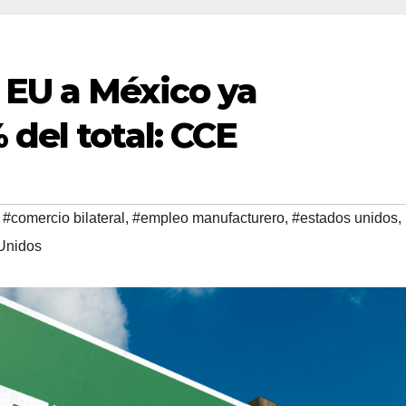
 EU a México ya
 del total: CCE
,
#comercio bilateral
,
#empleo manufacturero
,
#estados unidos
,
Unidos