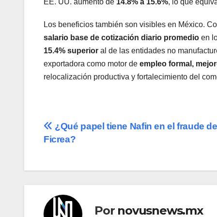
EE. UU. aumentó de
14.8% a 15.6%
, lo que equi
Los beneficios también son visibles en México. C
salario base de cotización diario promedio
en l
15.4% superior
al de las entidades no manufacture
exportadora como motor de
empleo formal, mejo
relocalización productiva y fortalecimiento del com
Navegación
¿Qué papel tiene Nafin en el fraude d
Ficrea?
de
entradas
Por
novusnews.mx