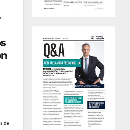
o
os
on
es de