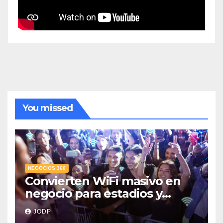
You missed
NEGOCIOS 360
Convierten WiFi masivo en
negocio para estadios y
festivales
JODP