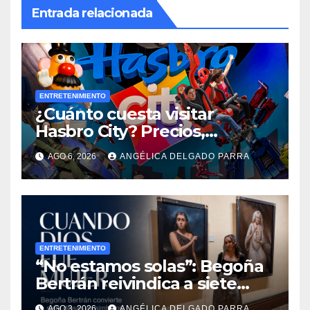
Entrada relacionada
ENTRETENIMIENTO
¿Cuánto cuesta visitar
Hasbro City? Precios,
atracciones y actividades de
AGO 6, 2026
ANGÉLICA DELGADO PARRA
Summer Fest
ENTRETENIMIENTO
“No estamos solas”: Begoña
Bertrán reivindica a siete
diosas en “Cuando Dios fue
AGO 3, 2026
ANGÉLICA DELGADO PARRA