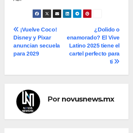
Navegación
¡Vuelve Coco!
¿Dolido o
Disney y Pixar
enamorado? El Vive
de
anuncian secuela
Latino 2025 tiene el
entradas
para 2029
cartel perfecto para
ti
Por
novusnews.mx