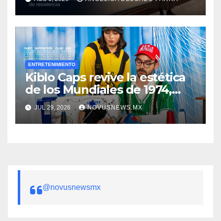
mujer”
ENTRETENIMIENTO
Kiblo Caps revive la estética
de los Mundiales de 1974,
1986, 1990 y 1998
JUL 29, 2026
NOVUSNEWS.MX
@novusnewsmx