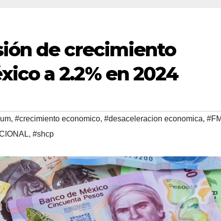
sión de crecimiento
ico a 2.2% en 2024
aum
,
#crecimiento economico
,
#desaceleracion economica
,
#FM
CIONAL
,
#shcp