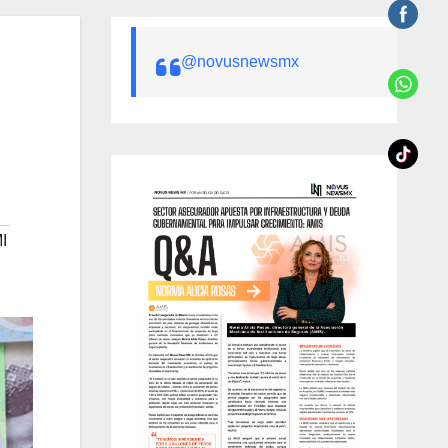
@novusnewsmx
I