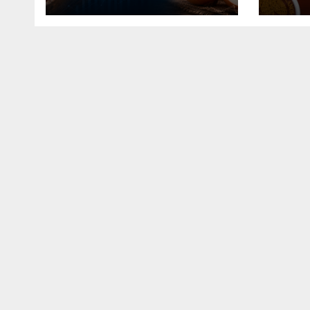
capt
Agui