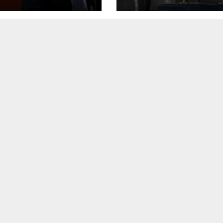
ura de Ángel
rre