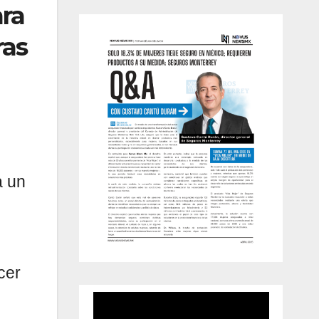
ara
ras
a un
cer