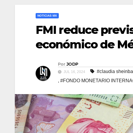
NOTICIAS MX
FMI reduce previ
económico de Méx
Por
JODP
#claudia sheinb
JUL 16, 2024
,
#FONDO MONETARIO INTERNA