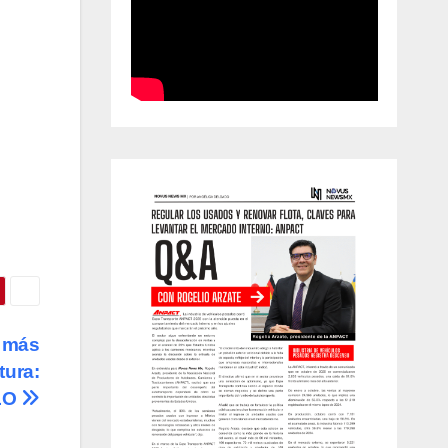
e más
tura:
LO