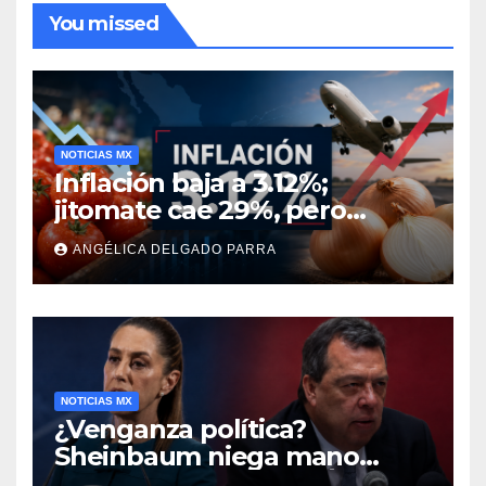
You missed
NOTICIAS MX
Inflación baja a 3.12%;
jitomate cae 29%, pero
cebolla y vuelos se
ANGÉLICA DELGADO PARRA
encarecen
NOTICIAS MX
¿Venganza política?
Sheinbaum niega mano
negra en captura de Ángel