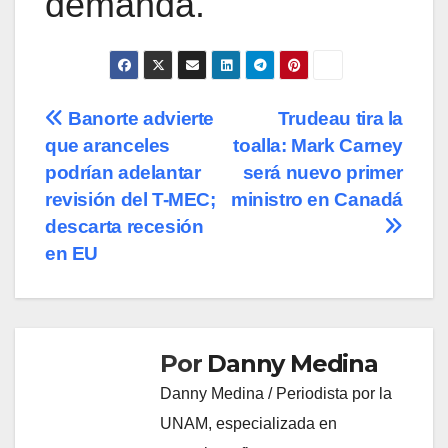
demanda.
Navegación
Banorte advierte
Trudeau tira la
que aranceles
toalla: Mark Carney
de
podrían adelantar
será nuevo primer
entradas
revisión del T-MEC;
ministro en Canadá
descarta recesión
en EU
Por
Danny Medina
Danny Medina / Periodista por la
UNAM, especializada en