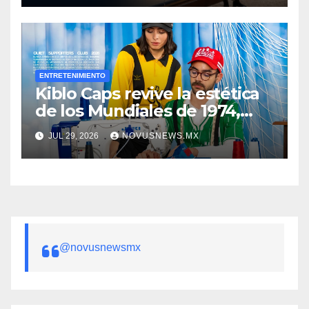
ENTRETENIMIENTO
Kiblo Caps revive la estética
de los Mundiales de 1974,
1986, 1990 y 1998
JUL 29, 2026
NOVUSNEWS.MX
@novusnewsmx