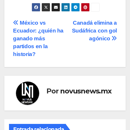
Navegación
México vs
Canadá elimina a
Ecuador: ¿quién ha
Sudáfrica con gol
de
ganado más
agónico
entradas
partidos en la
historia?
Por
novusnews.mx
Entrada relacionada