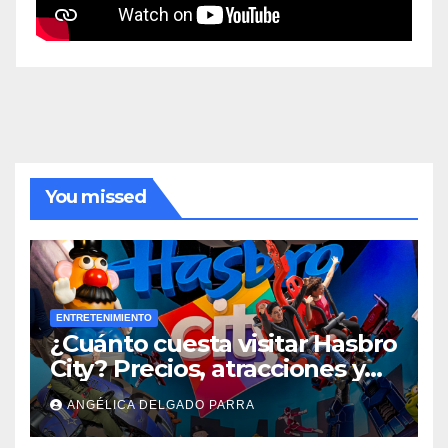
You missed
ENTRETENIMIENTO
¿Cuánto cuesta visitar Hasbro
City? Precios, atracciones y
actividades de Summer Fest
ANGÉLICA DELGADO PARRA