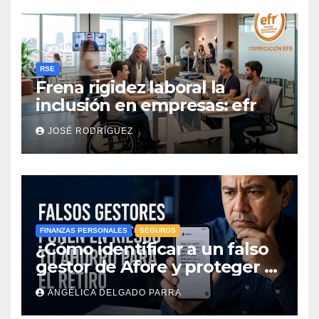
RSE
Frena rigidez laboral la
inclusión en empresas: efr
JOSÉ RODRÍGUEZ
FINANZAS PERSONALES
SEGUROS
¿Cómo identificar a un falso
gestor de Afore y proteger el
ahorro para el retiro?
ANGÉLICA DELGADO PARRA