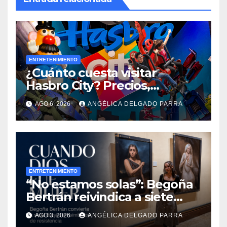
ENTRETENIMIENTO
¿Cuánto cuesta visitar
Hasbro City? Precios,
atracciones y actividades de
AGO 6, 2026
ANGÉLICA DELGADO PARRA
Summer Fest
ENTRETENIMIENTO
“No estamos solas”: Begoña
Bertrán reivindica a siete
diosas en “Cuando Dios fue
AGO 3, 2026
ANGÉLICA DELGADO PARRA
mujer”